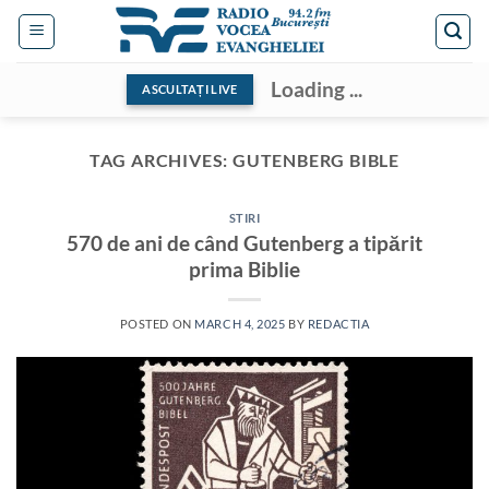
Skip
to
content
Loading ...
ASCULTAȚI LIVE
TAG ARCHIVES:
GUTENBERG BIBLE
STIRI
570 de ani de când Gutenberg a tipărit
prima Biblie
POSTED ON
MARCH 4, 2025
BY
REDACTIA