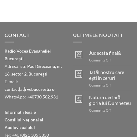
CONTACT
ULTIMELE NOUTATI
Radio Vocea Evangheliei
Judecata finală
03
Aug
București,
on
Comments Off
Judecata
Adresă:
str. Paul Greceanu, nr.
finală
Tatăl nostru care
03
16, sector 2, București
Aug
ești în ceruri
E-mail:
on
Comments Off
contact[at]rvebucuresti.ro
Tatăl
nostru
WhatsApp:
+40730.502.931
Natura declară
01
care
Aug
gloria lui Dumnezeu
ești
on
Comments Off
în
Informatii legale
Natura
ceruri
Consiliul Naţional al
declară
gloria
Audiovizualului
lui
Tel: +40 (0)21 305 5350
Dumnezeu