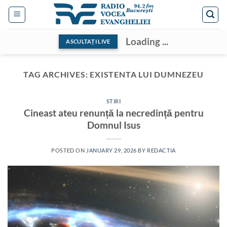
Skip
to
content
Loading ...
ASCULTAȚI LIVE
TAG ARCHIVES:
EXISTENTA LUI DUMNEZEU
STIRI
Cineast ateu renunță la necredință pentru
Domnul Isus
POSTED ON
JANUARY 29, 2026
BY
REDACTIA