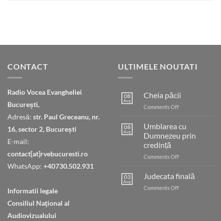
CONTACT
ULTIMELE NOUTATI
Radio Vocea Evangheliei
Cheia păcii
08
Aug
București,
on
Comments Off
Cheia
Adresă:
str. Paul Greceanu, nr.
păcii
Umblarea cu
08
16, sector 2, București
Aug
Dumnezeu prin
E-mail:
credință
contact[at]rvebucuresti.ro
on
Comments Off
Umblarea
WhatsApp:
+40730.502.931
cu
Judecata finală
03
Dumnezeu
Aug
on
Comments Off
Informatii legale
prin
Judecata
credință
Consiliul Naţional al
finală
Audiovizualului