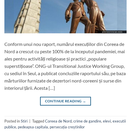
Conform unui nou raport, numărul execuțiilor din Coreea de
Nord a crescut cu peste 100% de la începutul pandemiei, mai
ales pentru activități religioase și practici „populare
superstițioase”. ONG-ul Transitional Justice Working Group,
cu sediul în Seul, a publicat concluziile raportului său, pe baza
mărturiilor furnizate de dezertori nord-coreeni și surse din
interiorul țării. Acesta […]
CONTINUE READING
→
Posted in
Stiri
|
Tagged
Coreea de Nord
,
crime de gandire
,
elevi
,
executii
publice
,
pedeapsa capitala
,
persecuția creștinilor