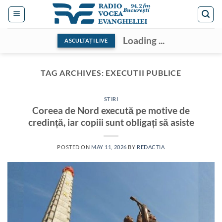
Skip
to
content
Loading ...
ASCULTAȚI LIVE
TAG ARCHIVES:
EXECUTII PUBLICE
STIRI
Coreea de Nord execută pe motive de
credință, iar copiii sunt obligați să asiste
POSTED ON
MAY 11, 2026
BY
REDACTIA