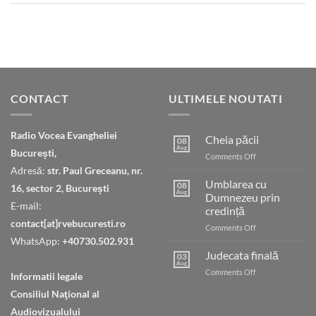
CONTACT
ULTIMELE NOUTATI
Radio Vocea Evangheliei
Cheia păcii
08
Aug
București,
on
Comments Off
Cheia
Adresă:
str. Paul Greceanu, nr.
păcii
Umblarea cu
08
16, sector 2, București
Aug
Dumnezeu prin
E-mail:
credință
contact[at]rvebucuresti.ro
on
Comments Off
Umblarea
WhatsApp:
+40730.502.931
cu
Judecata finală
03
Dumnezeu
Aug
on
Comments Off
Informatii legale
prin
Judecata
credință
Consiliul Naţional al
finală
Audiovizualului