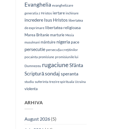
Evanghelia
evanghelizare
iertare
Hristos
generatia z
inchinare
Isus Hristos
incredere
libertatea
libertatea religioasa
de exprimare
Marea Britanie
marturie
Mesia
nigeria
pace
mântuire
musulmani
persecutie
persecuția creștinilor
pocainta
promisiunile lui
promisiune
rugaciune
Sfânta
Dumnezeu
sondaj
Scriptură
speranta
studiu
suferinta
trezire spirituala
Ucraina
violenta
ARHIVA
August 2026
(5)