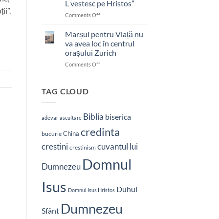
L vestesc pe Hristos”
ii”.
on
Comments Off
Pastor
bătut
Marșul pentru Viață nu
cu
va avea loc în centrul
brutalitate
orașului Zurich
în
on
Comments Off
Nepal:
Marșul
„Sunt
pentru
și
Viață
mai
TAG CLOUD
nu
hotărât
va
să-
avea
L
Biblia
biserica
adevar
ascultare
loc
vestesc
credinta
în
pe
China
bucurie
centrul
Hristos”
crestini
cuvantul lui
orașului
crestinism
Zurich
Domnul
Dumnezeu
Isus
Duhul
Domnul Isus Hristos
Dumnezeu
Sfânt