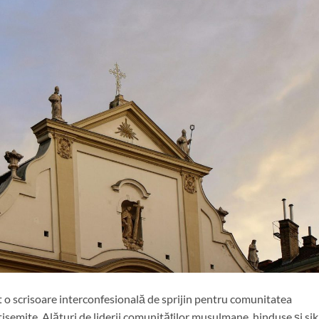
at o scrisoare interconfesională de sprijin pentru comunitatea
tisemite. Alături de liderii comunităților musulmane, hinduse și sik