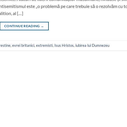
antisemitismul este „o problemă pe care trebuie să o rezolvăm cu toț
ition, al […]
CONTINUE READING
→
crestine
,
evrei britanici
,
extremisti
,
Isus Hristos
,
iubirea lui Dumnezeu