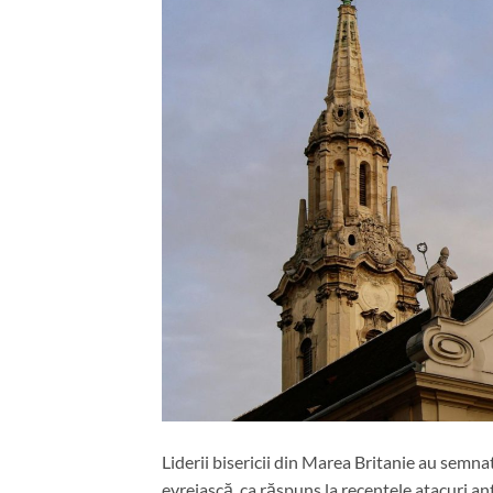
Liderii bisericii din Marea Britanie au semn
evreiască, ca răspuns la recentele atacuri an