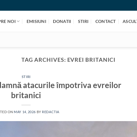
PRE NOI
EMISIUNI
DONATII
STIRI
CONTACT
ASCULT
TAG ARCHIVES:
EVREI BRITANICI
STIRI
ondamnă atacurile împotriva evreilor
britanici
TED ON
MAY 14, 2026
BY
REDACTIA