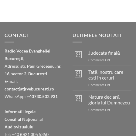
CONTACT
ULTIMELE NOUTATI
Radio Vocea Evangheliei
Judecata finală
03
Aug
București,
on
Comments Off
Judecata
Adresă:
str. Paul Greceanu, nr.
finală
Tatăl nostru care
03
16, sector 2, București
Aug
ești în ceruri
E-mail:
on
Comments Off
contact[at]rvebucuresti.ro
Tatăl
nostru
WhatsApp:
+40730.502.931
Natura declară
01
care
Aug
gloria lui Dumnezeu
ești
on
Comments Off
în
Informatii legale
Natura
ceruri
Consiliul Naţional al
declară
gloria
Audiovizualului
lui
Tel: +40 (0)21 305 5350
Dumnezeu