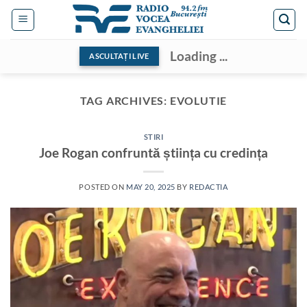
Skip
to
content
Loading ...
ASCULTAȚI LIVE
TAG ARCHIVES:
EVOLUTIE
STIRI
Joe Rogan confruntă știința cu credința
POSTED ON
MAY 20, 2025
BY
REDACTIA