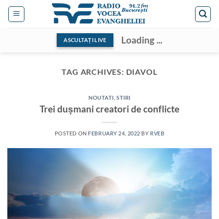
Skip
to
content
Loading ...
ASCULTAȚI LIVE
TAG ARCHIVES:
DIAVOL
NOUTATI
,
STIRI
Trei dușmani creatori de conflicte
POSTED ON
FEBRUARY 24, 2022
BY
RVEB