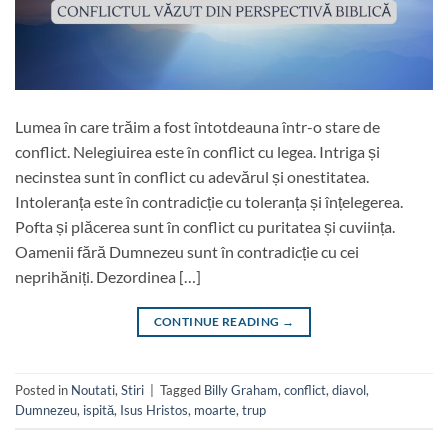
Lumea în care trăim a fost întotdeauna într-o stare de
conflict. Nelegiuirea este în conflict cu legea. Intriga și
necinstea sunt în conflict cu adevărul și onestitatea.
Intoleranța este în contradicție cu toleranța și înțelegerea.
Pofta și plăcerea sunt în conflict cu puritatea și cuviința.
Oamenii fără Dumnezeu sunt în contradicție cu cei
neprihăniți. Dezordinea […]
CONTINUE READING
→
Posted in
Noutati
,
Stiri
|
Tagged
Billy Graham
,
conflict
,
diavol
,
Dumnezeu
,
ispită
,
Isus Hristos
,
moarte
,
trup