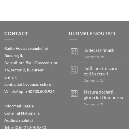
CONTACT
ULTIMELE NOUTATI
Radio Vocea Evangheliei
Judecata finală
03
Aug
București,
on
Comments Off
Judecata
Adresă:
str. Paul Greceanu, nr.
finală
Tatăl nostru care
03
16, sector 2, București
Aug
ești în ceruri
E-mail:
on
Comments Off
contact[at]rvebucuresti.ro
Tatăl
nostru
WhatsApp:
+40730.502.931
Natura declară
01
care
Aug
gloria lui Dumnezeu
ești
on
Comments Off
în
Informatii legale
Natura
ceruri
Consiliul Naţional al
declară
gloria
Audiovizualului
lui
Tel: +40 (0)21 305 5350
Dumnezeu