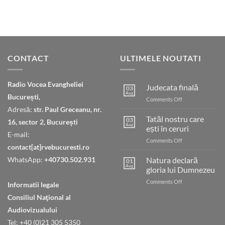
CONTACT
ULTIMELE NOUTATI
Radio Vocea Evangheliei
Judecata finală
03
Aug
București,
on
Comments Off
Judecata
Adresă:
str. Paul Greceanu, nr.
finală
Tatăl nostru care
03
16, sector 2, București
Aug
ești în ceruri
E-mail:
on
Comments Off
contact[at]rvebucuresti.ro
Tatăl
nostru
WhatsApp:
+40730.502.931
Natura declară
01
care
Aug
gloria lui Dumnezeu
ești
on
Comments Off
în
Informatii legale
Natura
ceruri
Consiliul Naţional al
declară
gloria
Audiovizualului
lui
Tel: +40 (0)21 305 5350
Dumnezeu