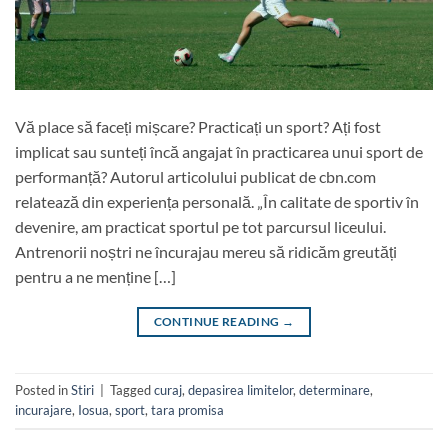
Vă place să faceți mișcare? Practicați un sport? Ați fost
implicat sau sunteți încă angajat în practicarea unui sport de
performanță? Autorul articolului publicat de cbn.com
relatează din experiența personală. „În calitate de sportiv în
devenire, am practicat sportul pe tot parcursul liceului.
Antrenorii noștri ne încurajau mereu să ridicăm greutăți
pentru a ne menține […]
CONTINUE READING
→
Posted in
Stiri
|
Tagged
curaj
,
depasirea limitelor
,
determinare
,
incurajare
,
Iosua
,
sport
,
tara promisa