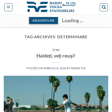
Skip
to
content
Loading ...
ASCULTAȚI LIVE
TAG ARCHIVES:
DETERMINARE
STIRI
Haideți, veți reuși!
POSTED ON
MARCH 24, 2026
BY
REDACTIA