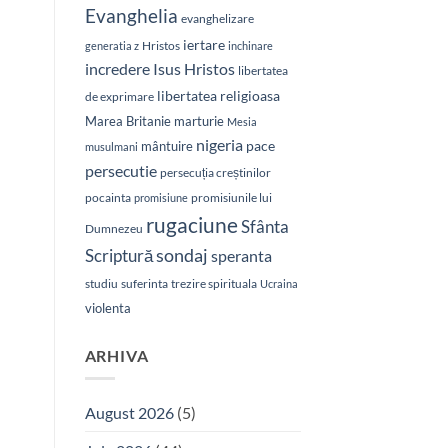
Evanghelia
evanghelizare
iertare
Hristos
generatia z
inchinare
Isus Hristos
incredere
libertatea
libertatea religioasa
de exprimare
Marea Britanie
marturie
Mesia
nigeria
pace
mântuire
musulmani
persecutie
persecuția creștinilor
pocainta
promisiunile lui
promisiune
rugaciune
Sfânta
Dumnezeu
sondaj
Scriptură
speranta
studiu
suferinta
trezire spirituala
Ucraina
violenta
ARHIVA
August 2026
(5)