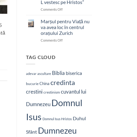
L vestesc pe Hristos”
on
Comments Off
Pastor
bătut
Marșul pentru Viață nu
5
cu
va avea loc în centrul
brutalitate
stă
orașului Zurich
în
on
Comments Off
Nepal:
Marșul
„Sunt
pentru
și
Viață
mai
TAG CLOUD
nu
hotărât
va
să-
avea
L
Biblia
biserica
adevar
ascultare
loc
vestesc
credinta
în
pe
China
bucurie
centrul
Hristos”
crestini
cuvantul lui
orașului
crestinism
Zurich
Domnul
Dumnezeu
Isus
Duhul
Domnul Isus Hristos
Dumnezeu
Sfânt