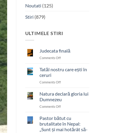
Noutati
(125)
Stiri
(879)
ULTIMELE STIRI
Judecata finală
on
Comments Off
Judecata
finală
Tatăl nostru care ești în
ceruri
on
Comments Off
Tatăl
nostru
Natura declară gloria lui
care
Dumnezeu
ești
on
Comments Off
în
Natura
ceruri
declară
Pastor bătut cu
gloria
brutalitate în Nepal:
lui
„Sunt și mai hotărât să-
Dumnezeu