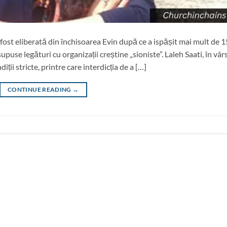
fost eliberată din închisoarea Evin după ce a ispășit mai mult de 1
puse legături cu organizații creștine „sioniste”. Laleh Saati, în vâr
iții stricte, printre care interdicția de a […]
CONTINUE READING
→