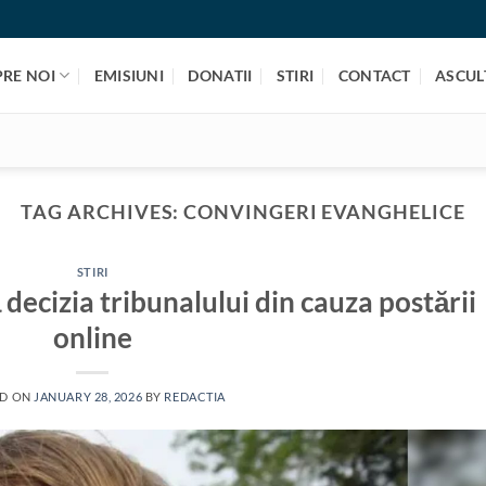
PRE NOI
EMISIUNI
DONATII
STIRI
CONTACT
ASCULT
TAG ARCHIVES:
CONVINGERI EVANGHELICE
STIRI
 decizia tribunalului din cauza postării
online
ED ON
JANUARY 28, 2026
BY
REDACTIA