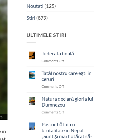
Noutati
(125)
Stiri
(879)
ULTIMELE STIRI
Judecata finală
on
Comments Off
Judecata
finală
Tatăl nostru care ești în
ceruri
on
Comments Off
Tatăl
nostru
Natura declară gloria lui
care
Dumnezeu
ești
on
Comments Off
în
Natura
ceruri
declară
Pastor bătut cu
gloria
brutalitate în Nepal:
 în
lui
„Sunt și mai hotărât să-
nat,
Dumnezeu