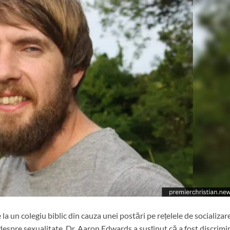
a un colegiu biblic din cauza unei postări pe rețelele de socializare
despre sexualitate. Dr. Aaron Edwards a susținut că a fost discrimi