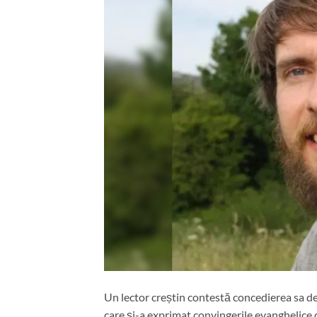
Un lector creștin contestă concedierea sa de l
care și-a exprimat convingerile evanghelice 