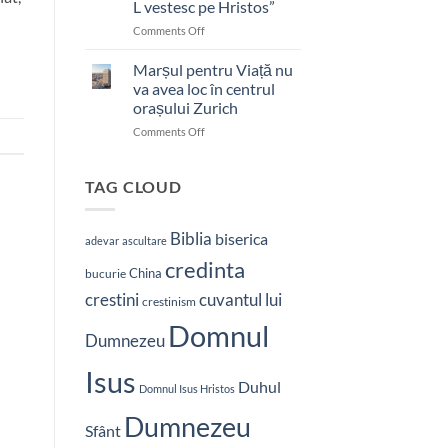
L vestesc pe Hristos”
on
Comments Off
Pastor
bătut
Marșul pentru Viață nu
cu
va avea loc în centrul
brutalitate
orașului Zurich
în
on
Comments Off
Nepal:
Marșul
„Sunt
pentru
și
Viață
mai
TAG CLOUD
nu
hotărât
va
să-
avea
L
Biblia
biserica
adevar
ascultare
loc
vestesc
credinta
în
pe
China
bucurie
centrul
Hristos”
crestini
cuvantul lui
orașului
crestinism
Zurich
Domnul
Dumnezeu
Isus
Duhul
Domnul Isus Hristos
Dumnezeu
Sfânt