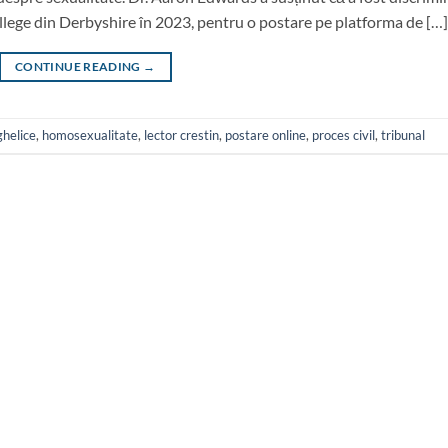
ollege din Derbyshire în 2023, pentru o postare pe platforma de […]
CONTINUE READING
→
ghelice
,
homosexualitate
,
lector crestin
,
postare online
,
proces civil
,
tribunal