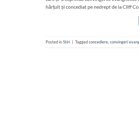
hărțuit și concediat pe nedrept de la Cliff C
Posted in
Stiri
|
Tagged
concediere
,
convingeri evan