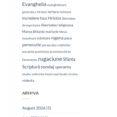
Evanghelia
evanghelizare
iertare
Hristos
generatia z
inchinare
Isus Hristos
incredere
libertatea
libertatea religioasa
de exprimare
Marea Britanie
marturie
Mesia
nigeria
pace
mântuire
musulmani
persecutie
persecuția creștinilor
pocainta
promisiunile lui
promisiune
rugaciune
Sfânta
Dumnezeu
sondaj
Scriptură
speranta
studiu
suferinta
trezire spirituala
Ucraina
violenta
ARHIVA
August 2026
(5)