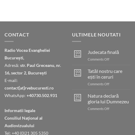
CONTACT
ULTIMELE NOUTATI
Radio Vocea Evangheliei
Judecata finală
03
Aug
București,
on
Comments Off
Judecata
Adresă:
str. Paul Greceanu, nr.
finală
Tatăl nostru care
03
16, sector 2, București
Aug
ești în ceruri
E-mail:
on
Comments Off
contact[at]rvebucuresti.ro
Tatăl
nostru
WhatsApp:
+40730.502.931
Natura declară
01
care
Aug
gloria lui Dumnezeu
ești
on
Comments Off
în
Informatii legale
Natura
ceruri
Consiliul Naţional al
declară
gloria
Audiovizualului
lui
Tel: +40 (0)21 305 5350
Dumnezeu