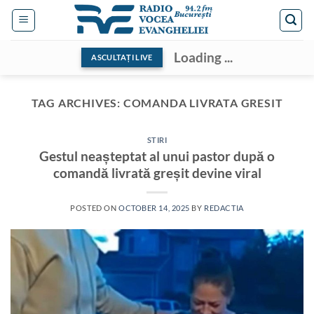
Skip
to
content
Loading ...
ASCULTAȚI LIVE
TAG ARCHIVES:
COMANDA LIVRATA GRESIT
STIRI
Gestul neașteptat al unui pastor după o
comandă livrată greșit devine viral
POSTED ON
OCTOBER 14, 2025
BY
REDACTIA