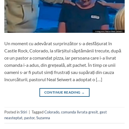
Un moment cu adevărat surprinzător s-a desfășurat în
Castle Rock, Colorado, la sfârșitul săptămânii trecute, după
ce un pastor a comandat pizza, iar persoana care i-a livrat
comanda i-a adus, din greșeală, alt pachet. În timp ce unii
oameni s-ar fi putut simți frustrați sau supărați din cauza
încurcăturii, pastorul Neal Seiwert a adoptat o […]
CONTINUE READING
→
Posted in
Stiri
|
Tagged
Colorado
,
comanda livrata gresit
,
gest
neasteptat
,
pastor
,
Suzanna