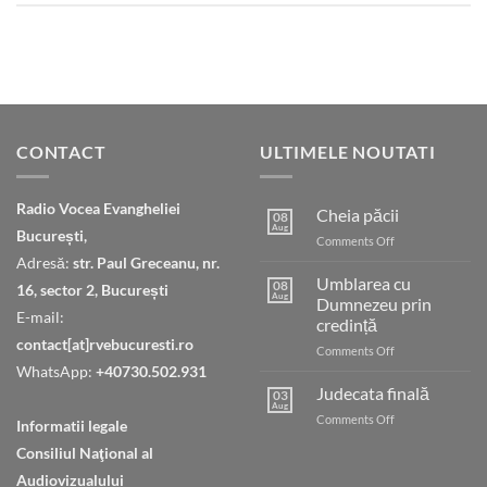
CONTACT
ULTIMELE NOUTATI
Radio Vocea Evangheliei
Cheia păcii
08
Aug
București,
on
Comments Off
Cheia
Adresă:
str. Paul Greceanu, nr.
păcii
Umblarea cu
08
16, sector 2, București
Aug
Dumnezeu prin
E-mail:
credință
contact[at]rvebucuresti.ro
on
Comments Off
Umblarea
WhatsApp:
+40730.502.931
cu
Judecata finală
03
Dumnezeu
Aug
on
Comments Off
Informatii legale
prin
Judecata
credință
Consiliul Naţional al
finală
Audiovizualului