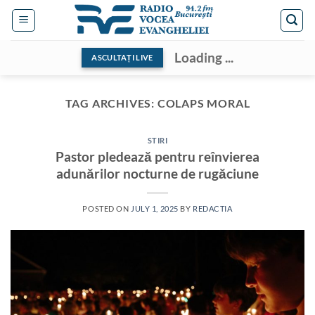
Skip
to
content
Loading ...
ASCULTAȚI LIVE
TAG ARCHIVES:
COLAPS MORAL
STIRI
Pastor pledează pentru reînvierea
adunărilor nocturne de rugăciune
POSTED ON
JULY 1, 2025
BY
REDACTIA