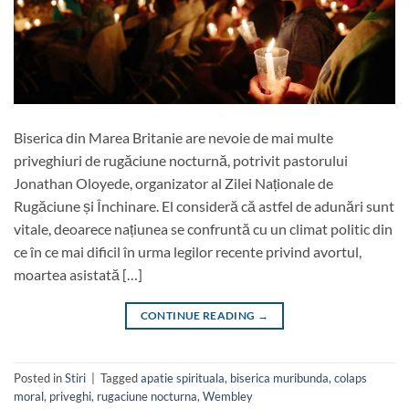
Biserica din Marea Britanie are nevoie de mai multe
priveghiuri de rugăciune nocturnă, potrivit pastorului
Jonathan Oloyede, organizator al Zilei Naționale de
Rugăciune și Închinare. El consideră că astfel de adunări sunt
vitale, deoarece națiunea se confruntă cu un climat politic din
ce în ce mai dificil în urma legilor recente privind avortul,
moartea asistată […]
CONTINUE READING
→
Posted in
Stiri
|
Tagged
apatie spirituala
,
biserica muribunda
,
colaps
moral
,
priveghi
,
rugaciune nocturna
,
Wembley