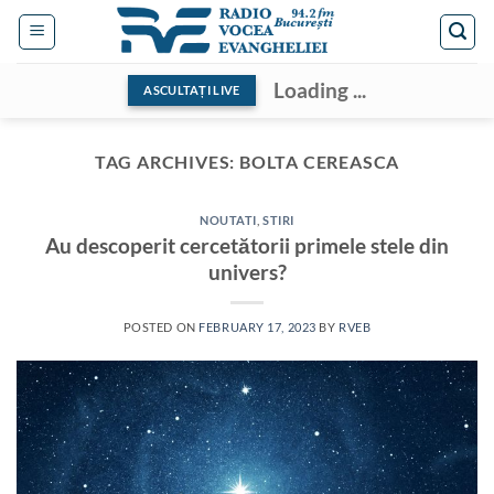
Skip
to
content
Loading ...
ASCULTAȚI LIVE
TAG ARCHIVES:
BOLTA CEREASCA
NOUTATI
,
STIRI
Au descoperit cercetătorii primele stele din
univers?
POSTED ON
FEBRUARY 17, 2023
BY
RVEB