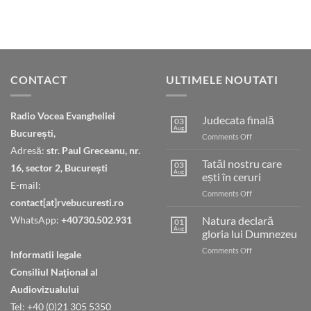
CONTACT
ULTIMELE NOUTATI
Radio Vocea Evangheliei
Judecata finală
03
Aug
București,
on
Comments Off
Judecata
Adresă:
str. Paul Greceanu, nr.
finală
Tatăl nostru care
03
16, sector 2, București
Aug
ești în ceruri
E-mail:
on
Comments Off
contact[at]rvebucuresti.ro
Tatăl
nostru
WhatsApp:
+40730.502.931
Natura declară
01
care
Aug
gloria lui Dumnezeu
ești
on
Comments Off
în
Informatii legale
Natura
ceruri
Consiliul Naţional al
declară
gloria
Audiovizualului
lui
Tel: +40 (0)21 305 5350
Dumnezeu