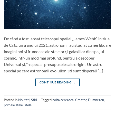
De când a fost lansat telescopul spațial „James Webb” în ziua
de Crăciun a anului 2021, astronomii au studiat cu nerăbdare
imagini noi și frumoase ale stelelor și galaxiilor din spațiul
cosmic, într-un mod mai profund, pentru a descoperi
Universul și, în special, presupusele sale origini. Un astru
special pe care astronomii evoluționiști sunt disperați […]
CONTINUE READING
→
Posted in
Noutati
,
Stiri
|
Tagged
bolta cereasca
,
Creator
,
Dumnezeu
,
primele stele
,
stele