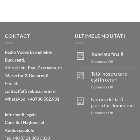
CONTACT
ULTIMELE NOUTATI
Radio Vocea Evangheliei
Judecata finală
03
Aug
București,
on
Comments Off
Judecata
Adresă:
str. Paul Greceanu, nr.
finală
Tatăl nostru care
03
16, sector 2, București
Aug
ești în ceruri
E-mail:
on
Comments Off
contact[at]rvebucuresti.ro
Tatăl
nostru
WhatsApp:
+40730.502.931
Natura declară
01
care
Aug
gloria lui Dumnezeu
ești
on
Comments Off
în
Informatii legale
Natura
ceruri
Consiliul Naţional al
declară
gloria
Audiovizualului
lui
Tel: +40 (0)21 305 5350
Dumnezeu