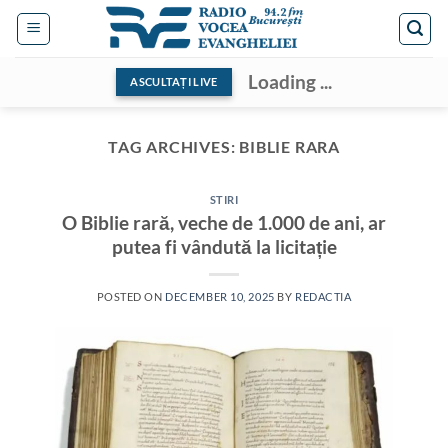
Skip
to
content
Loading ...
ASCULTAȚI LIVE
TAG ARCHIVES:
BIBLIE RARA
STIRI
O Biblie rară, veche de 1.000 de ani, ar
putea fi vândută la licitație
POSTED ON
DECEMBER 10, 2025
BY
REDACTIA