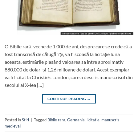
O Biblie rară, veche de 1.000 de ani, despre care se crede că a
fost transcrisă de călugărițe, va fi scoasă la licitație luna
aceasta, estimările plasând valoarea sa între aproximativ
880.000 de dolari și 1,26 milioane de dolari. Acest exemplar
va fi licitat la Christie’s London, care a descris manuscrisul din
secolul al X-lea […]
CONTINUE READING
→
Posted in
Stiri
|
Tagged
Biblie rara
,
Germania
,
licitatie
,
manuscris
medieval