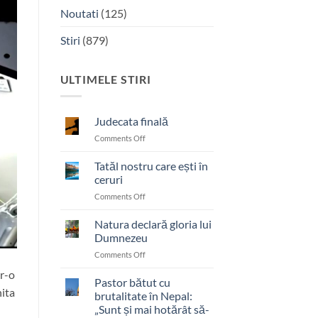
Noutati
(125)
Stiri
(879)
ULTIMELE STIRI
Judecata finală
on
Comments Off
Judecata
finală
Tatăl nostru care ești în
ceruri
on
Comments Off
Tatăl
nostru
Natura declară gloria lui
care
Dumnezeu
ești
on
Comments Off
în
Natura
ceruri
tr-o
declară
Pastor bătut cu
nita
gloria
brutalitate în Nepal:
lui
„Sunt și mai hotărât să-
Dumnezeu