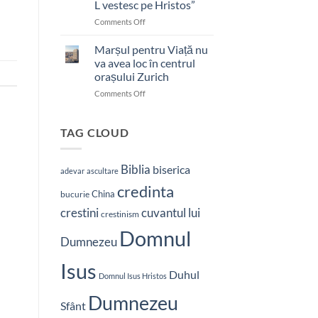
L vestesc pe Hristos”
on
Comments Off
Pastor
bătut
Marșul pentru Viață nu
cu
va avea loc în centrul
brutalitate
orașului Zurich
în
on
Comments Off
Nepal:
Marșul
„Sunt
pentru
și
Viață
mai
TAG CLOUD
nu
hotărât
va
să-
avea
L
Biblia
biserica
adevar
ascultare
loc
vestesc
credinta
în
pe
China
bucurie
centrul
Hristos”
crestini
cuvantul lui
orașului
crestinism
Zurich
Domnul
Dumnezeu
Isus
Duhul
Domnul Isus Hristos
Dumnezeu
Sfânt