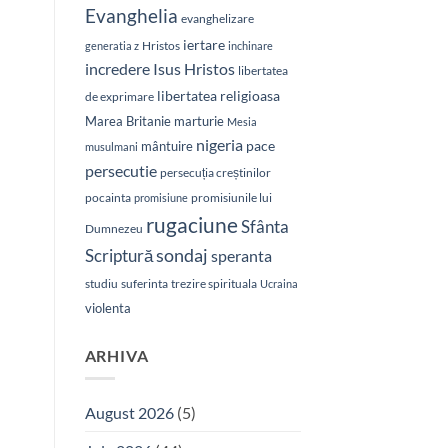
Evanghelia
evanghelizare
iertare
Hristos
generatia z
inchinare
Isus Hristos
incredere
libertatea
libertatea religioasa
de exprimare
Marea Britanie
marturie
Mesia
nigeria
pace
mântuire
musulmani
persecutie
persecuția creștinilor
pocainta
promisiunile lui
promisiune
rugaciune
Sfânta
Dumnezeu
sondaj
Scriptură
speranta
studiu
suferinta
trezire spirituala
Ucraina
violenta
ARHIVA
August 2026
(5)