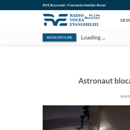
Skip
RVE Bucuresti - Frecventa Vestilor Bune!
to
content
DES
Loading ...
ASCULTAȚI LIVE
Astronaut bloca
POST