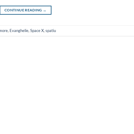
CONTINUE READING
→
lmore
,
Evanghelie
,
Space X
,
spatiu