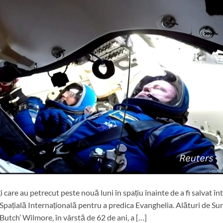
care au petrecut peste nouă luni în spațiu înainte de a fi salvat în
a Spațială Internațională pentru a predica Evanghelia. Alături de Su
 ‘Butch’ Wilmore, în vârstă de 62 de ani, a […]