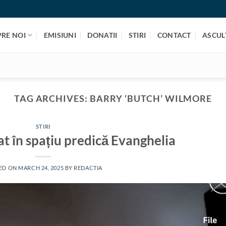
PRE NOI
EMISIUNI
DONATII
STIRI
CONTACT
ASCULT
TAG ARCHIVES:
BARRY ‘BUTCH’ WILMORE
STIRI
t în spațiu predică Evanghelia
ED ON
MARCH 24, 2025
BY
REDACTIA