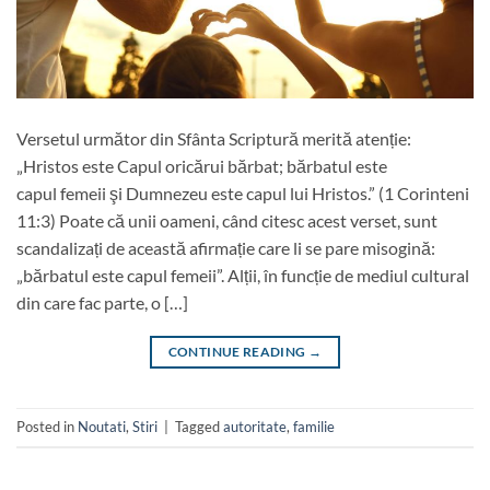
Versetul următor din Sfânta Scriptură merită atenție:
„Hristos este Capul oricărui bărbat; bărbatul este
capul femeii şi Dumnezeu este capul lui Hristos.” (1 Corinteni
11:3) Poate că unii oameni, când citesc acest verset, sunt
scandalizați de această afirmație care li se pare misogină:
„bărbatul este capul femeii”. Alții, în funcție de mediul cultural
din care fac parte, o […]
CONTINUE READING
→
Posted in
Noutati
,
Stiri
|
Tagged
autoritate
,
familie