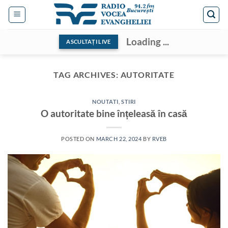
Skip
to
content
Loading ...
ASCULTAȚI LIVE
TAG ARCHIVES:
AUTORITATE
NOUTATI
,
STIRI
O autoritate bine înțeleasă în casă
POSTED ON
MARCH 22, 2024
BY
RVEB