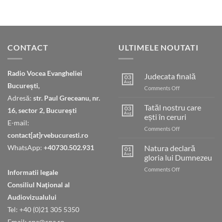
CONTACT
ULTIMELE NOUTATI
Radio Vocea Evangheliei
Judecata finală
03
Aug
București,
on
Comments Off
Judecata
Adresă:
str. Paul Greceanu, nr.
finală
Tatăl nostru care
03
16, sector 2, București
Aug
ești în ceruri
E-mail:
on
Comments Off
contact[at]rvebucuresti.ro
Tatăl
nostru
WhatsApp:
+40730.502.931
Natura declară
01
care
Aug
gloria lui Dumnezeu
ești
on
Comments Off
în
Informatii legale
Natura
ceruri
Consiliul Naţional al
declară
gloria
Audiovizualului
lui
Tel: +40 (0)21 305 5350
Dumnezeu
Email: cna@cna.ro