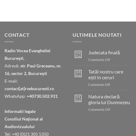
CONTACT
ULTIMELE NOUTATI
Radio Vocea Evangheliei
Judecata finală
03
Aug
București,
on
Comments Off
Judecata
Adresă:
str. Paul Greceanu, nr.
finală
Tatăl nostru care
03
16, sector 2, București
Aug
ești în ceruri
E-mail:
on
Comments Off
contact[at]rvebucuresti.ro
Tatăl
nostru
WhatsApp:
+40730.502.931
Natura declară
01
care
Aug
gloria lui Dumnezeu
ești
on
Comments Off
în
Informatii legale
Natura
ceruri
Consiliul Naţional al
declară
gloria
Audiovizualului
lui
Tel: +40 (0)21 305 5350
Dumnezeu