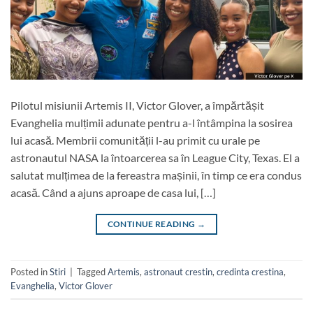
Pilotul misiunii Artemis II, Victor Glover, a împărtășit
Evanghelia mulțimii adunate pentru a-l întâmpina la sosirea
lui acasă. Membrii comunității l-au primit cu urale pe
astronautul NASA la întoarcerea sa în League City, Texas. El a
salutat mulțimea de la fereastra mașinii, în timp ce era condus
acasă. Când a ajuns aproape de casa lui, […]
CONTINUE READING
→
Posted in
Stiri
|
Tagged
Artemis
,
astronaut crestin
,
credinta crestina
,
Evanghelia
,
Victor Glover