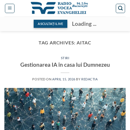
Skip
to
content
Loading ...
ASCULTAȚI LIVE
TAG ARCHIVES:
AITAC
STIRI
Gestionarea IA în casa lui Dumnezeu
POSTED ON
APRIL 15, 2026
BY
REDACTIA