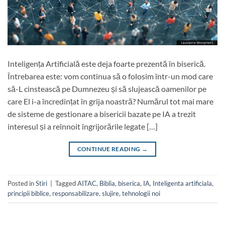
Inteligența Artificială este deja foarte prezentă în biserică.
Întrebarea este: vom continua să o folosim într-un mod care
să-L cinstească pe Dumnezeu și să slujească oamenilor pe
care El i-a încredințat în grija noastră? Numărul tot mai mare
de sisteme de gestionare a bisericii bazate pe IA a trezit
interesul și a reînnoit îngrijorările legate […]
CONTINUE READING
→
Posted in
Stiri
|
Tagged
AITAC
,
Biblia
,
biserica
,
IA
,
Inteligenta artificiala
,
principii biblice
,
responsabilizare
,
slujire
,
tehnologii noi