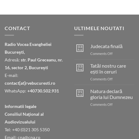
CONTACT
ULTIMELE NOUTATI
Radio Vocea Evangheliei
Judecata finală
03
Aug
București,
on
Comments Off
Judecata
Adresă:
str. Paul Greceanu, nr.
finală
Tatăl nostru care
03
16, sector 2, București
Aug
ești în ceruri
E-mail:
on
Comments Off
contact[at]rvebucuresti.ro
Tatăl
nostru
WhatsApp:
+40730.502.931
Natura declară
01
care
Aug
gloria lui Dumnezeu
ești
on
Comments Off
în
Informatii legale
Natura
ceruri
Consiliul Naţional al
declară
gloria
Audiovizualului
lui
Tel: +40 (0)21 305 5350
Dumnezeu
Email: cna@cna.ro