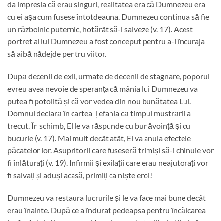
da impresia că erau singuri, realitatea era că Dumnezeu era
cu ei așa cum fusese întotdeauna. Dumnezeu continua să fie
un războinic puternic, hotărât să-i salveze (v. 17). Acest
portret al lui Dumnezeu a fost conceput pentru a-i încuraja
să aibă nădejde pentru viitor.
După decenii de exil, urmate de decenii de stagnare, poporul
evreu avea nevoie de speranța că mânia lui Dumnezeu va
putea fi potolită și că vor vedea din nou bunătatea Lui.
Domnul declară în cartea Țefania că timpul mustrării a
trecut. În schimb, El le va răspunde cu bunăvoință și cu
bucurie (v. 17). Mai mult decât atât, El va anula efectele
păcatelor lor. Asupritorii care fuseseră trimiși să-i chinuie vor
fi înlăturați (v. 19). Infirmii și exilații care erau neajutorați vor
fi salvați și aduși acasă, primiți ca niște eroi!
Dumnezeu va restaura lucrurile și le va face mai bune decât
erau înainte. După ce a îndurat pedeapsa pentru încălcarea