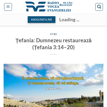
Skip
to
content
Loading ...
ASCULTAȚI LIVE
STIRI
Țefania: Dumnezeu restaurează
(Țefania 3:14–20)