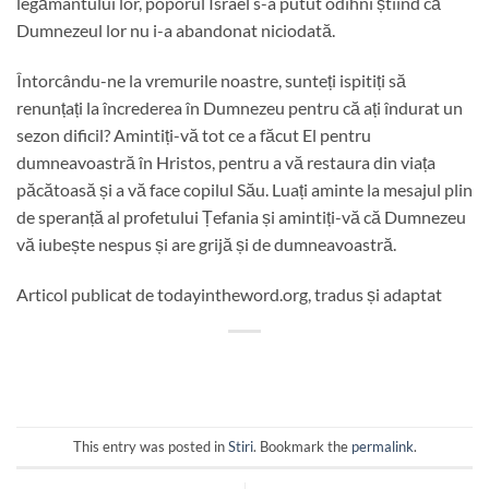
legământului lor, poporul Israel s-a putut odihni știind că
Dumnezeul lor nu i-a abandonat niciodată.
Întorcându-ne la vremurile noastre, sunteți ispitiți să
renunțați la încrederea în Dumnezeu pentru că ați îndurat un
sezon dificil? Amintiți-vă tot ce a făcut El pentru
dumneavoastră în Hristos, pentru a vă restaura din viața
păcătoasă și a vă face copilul Său. Luați aminte la mesajul plin
de speranță al profetului Țefania și amintiți-vă că Dumnezeu
vă iubește nespus și are grijă și de dumneavoastră.
Articol publicat de todayintheword.org, tradus și adaptat
This entry was posted in
Stiri
. Bookmark the
permalink
.