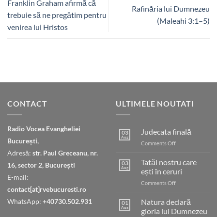
Franklin Graham afirmă că
Rafinăria lui Dumnezeu
trebuie să ne pregătim pentru
(Maleahi 3:1–5)
venirea lui Hristos
CONTACT
ULTIMELE NOUTATI
Radio Vocea Evangheliei
Judecata finală
03
Aug
București,
on
Comments Off
Judecata
Adresă:
str. Paul Greceanu, nr.
finală
Tatăl nostru care
03
16, sector 2, București
Aug
ești în ceruri
E-mail:
on
Comments Off
contact[at]rvebucuresti.ro
Tatăl
nostru
WhatsApp:
+40730.502.931
Natura declară
01
care
Aug
gloria lui Dumnezeu
ești