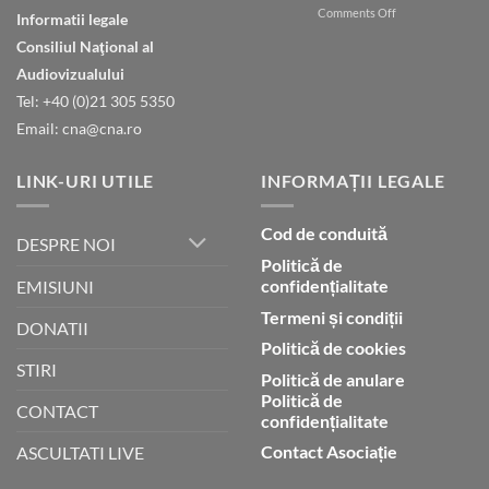
on
Comments Off
în
Informatii legale
Natura
ceruri
Consiliul Naţional al
declară
gloria
Audiovizualului
lui
Tel: +40 (0)21 305 5350
Dumnezeu
Email: cna@cna.ro
LINK-URI UTILE
INFORMAȚII LEGALE
Cod de conduită
DESPRE NOI
Politică de
confidențialitate
EMISIUNI
Termeni și condiții
DONATII
Politică de cookies
STIRI
Politică de anulare
Politică de
CONTACT
confidențialitate
Contact Asociație
ASCULTATI LIVE