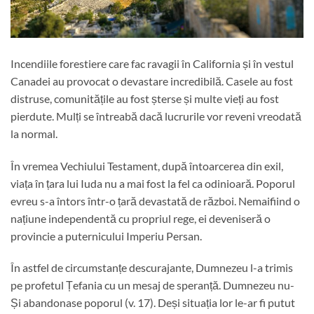
Incendiile forestiere care fac ravagii în California și în vestul
Canadei au provocat o devastare incredibilă. Casele au fost
distruse, comunitățile au fost șterse și multe vieți au fost
pierdute. Mulți se întreabă dacă lucrurile vor reveni vreodată
la normal.
În vremea Vechiului Testament, după întoarcerea din exil,
viața în țara lui Iuda nu a mai fost la fel ca odinioară. Poporul
evreu s-a întors într-o țară devastată de război. Nemaifiind o
națiune independentă cu propriul rege, ei deveniseră o
provincie a puternicului Imperiu Persan.
În astfel de circumstanțe descurajante, Dumnezeu l-a trimis
pe profetul Țefania cu un mesaj de speranță. Dumnezeu nu-
Și abandonase poporul (v. 17). Deși situația lor le-ar fi putut