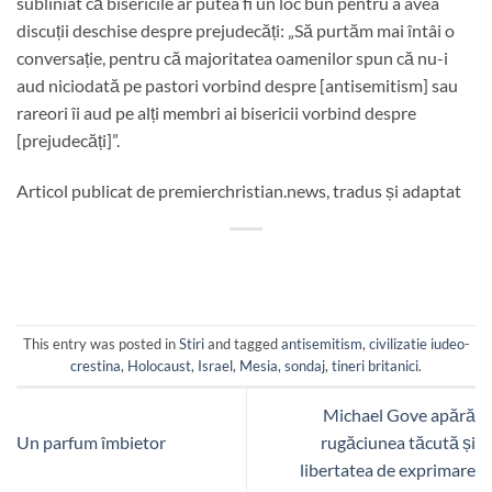
subliniat că bisericile ar putea fi un loc bun pentru a avea
discuții deschise despre prejudecăți: „Să purtăm mai întâi o
conversație, pentru că majoritatea oamenilor spun că nu-i
aud niciodată pe pastori vorbind despre [antisemitism] sau
rareori îi aud pe alți membri ai bisericii vorbind despre
[prejudecăți]”.
Articol publicat de premierchristian.news, tradus și adaptat
This entry was posted in
Stiri
and tagged
antisemitism
,
civilizatie iudeo-
crestina
,
Holocaust
,
Israel
,
Mesia
,
sondaj
,
tineri britanici
.
Michael Gove apără
Un parfum îmbietor
rugăciunea tăcută și
libertatea de exprimare