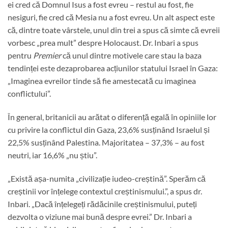
ei cred că Domnul Isus a fost evreu – restul au fost, fie
nesiguri, fie cred că Mesia nu a fost evreu. Un alt aspect este
că, dintre toate vârstele, unul din trei a spus că simte că evreii
vorbesc „prea mult” despre Holocaust. Dr. Inbari a spus
pentru
Premier
că unul dintre motivele care stau la baza
tendinței este dezaprobarea acțiunilor statului Israel în Gaza:
„Imaginea evreilor tinde să fie amestecată cu imaginea
conflictului”.
În general, britanicii au arătat o diferență egală în opiniile lor
cu privire la conflictul din Gaza, 23,6% susținând Israelul și
22,5% susținând Palestina. Majoritatea – 37,3% – au fost
neutri, iar 16,6% „nu știu”.
„Există așa-numita „civilizație iudeo-creștină”. Sperăm că
creștinii vor înțelege contextul creștinismului.”, a spus dr.
Inbari. „Dacă înțelegeți rădăcinile creștinismului, puteți
dezvolta o viziune mai bună despre evrei.” Dr. Inbari a