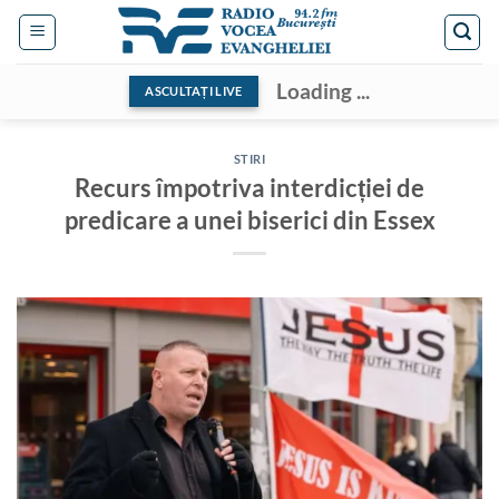
Skip
to
content
Loading ...
ASCULTAȚI LIVE
STIRI
Recurs împotriva interdicției de
predicare a unei biserici din Essex