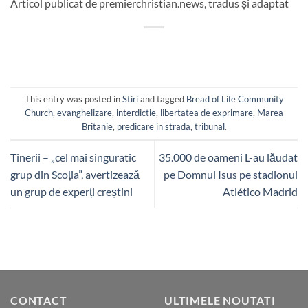
Articol publicat de premierchristian.news, tradus și adaptat
This entry was posted in
Stiri
and tagged
Bread of Life Community
Church
,
evanghelizare
,
interdictie
,
libertatea de exprimare
,
Marea
Britanie
,
predicare in strada
,
tribunal
.
Tinerii – „cel mai singuratic
35.000 de oameni L-au lăudat
grup din Scoția”, avertizează
pe Domnul Isus pe stadionul
un grup de experți creștini
Atlético Madrid
CONTACT
ULTIMELE NOUTATI