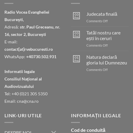
Radio Vocea Evangheliei
Judecata finală
03
Aug
București,
on
Comments Off
Judecata
Adresă:
str. Paul Greceanu, nr.
finală
Tatăl nostru care
03
16, sector 2, București
Aug
ești în ceruri
E-mail:
on
Comments Off
contact[at]rvebucuresti.ro
Tatăl
nostru
WhatsApp:
+40730.502.931
Natura declară
01
care
Aug
gloria lui Dumnezeu
ești
on
Comments Off
în
Informatii legale
Natura
ceruri
Consiliul Naţional al
declară
gloria
Audiovizualului
lui
Tel: +40 (0)21 305 5350
Dumnezeu
Email: cna@cna.ro
LINK-URI UTILE
INFORMAȚII LEGALE
Cod de conduită
DESPRE NOI