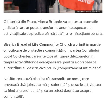
O biserică din Essex, Marea Britanie, va contesta o somație
judiciară care ar putea transforma anumite aspecte ale
activității sale de predicare în stradă într-o infracțiune penală.
Biserica
Bread of Life Community Church
a primit în martie
o notificare de protecție a comunității din partea Consiliului
Local Colchester, care interzice utilizarea difuzoarelor în
timpul activităților de evanghelizare, pentru a opri ceea ce
autoritățile au descris ca fiind un „comportament intimidant”.
Notificarea acuză biserica că transmite un mesaj care
provoacă „hărțuire, alarmă și suferință” și descrie activitatea
ca fiind „nerezonabilă” și cu un „efect dăunător asupra
comunității”.