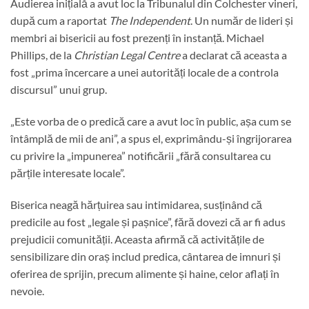
Audierea inițială a avut loc la Tribunalul din Colchester vineri,
după cum a raportat
The Independent
. Un număr de lideri și
membri ai bisericii au fost prezenți în instanță. Michael
Phillips, de la
Christian Legal Centre
a declarat că aceasta a
fost „prima încercare a unei autorități locale de a controla
discursul” unui grup.
„Este vorba de o predică care a avut loc în public, așa cum se
întâmplă de mii de ani”, a spus el, exprimându-și îngrijorarea
cu privire la „impunerea” notificării „fără consultarea cu
părțile interesate locale”.
Biserica neagă hărțuirea sau intimidarea, susținând că
predicile au fost „legale și pașnice”, fără dovezi că ar fi adus
prejudicii comunității. Aceasta afirmă că activitățile de
sensibilizare din oraș includ predica, cântarea de imnuri și
oferirea de sprijin, precum alimente și haine, celor aflați în
nevoie.