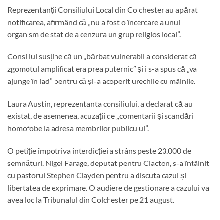
Reprezentanții Consiliului Local din Colchester au apărat
notificarea, afirmând că „nu a fost o încercare a unui
organism de stat de a cenzura un grup religios local”.
Consiliul susține că un „bărbat vulnerabil a considerat că
zgomotul amplificat era prea puternic” și i s-a spus că „va
ajunge în iad” pentru că și-a acoperit urechile cu mâinile.
Laura Austin, reprezentanta consiliului, a declarat că au
existat, de asemenea, acuzații de „comentarii și scandări
homofobe la adresa membrilor publicului”.
O petiție împotriva interdicției a strâns peste 23.000 de
semnături. Nigel Farage, deputat pentru Clacton, s-a întâlnit
cu pastorul Stephen Clayden pentru a discuta cazul și
libertatea de exprimare. O audiere de gestionare a cazului va
avea loc la Tribunalul din Colchester pe 21 august.