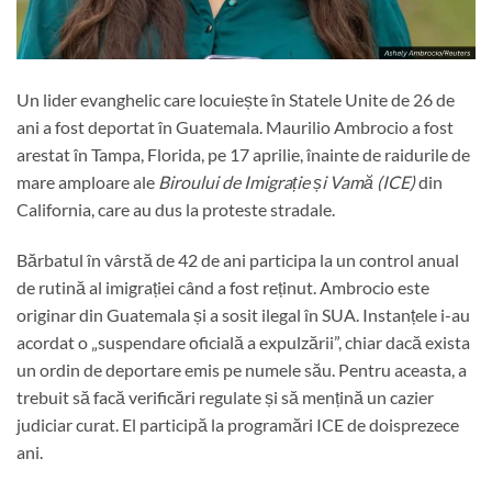
Un lider evanghelic care locuiește în Statele Unite de 26 de
ani a fost deportat în Guatemala. Maurilio Ambrocio a fost
arestat în Tampa, Florida, pe 17 aprilie, înainte de raidurile de
mare amploare ale
Biroului de Imigrație și Vamă (ICE)
din
California, care au dus la proteste stradale.
Bărbatul în vârstă de 42 de ani participa la un control anual
de rutină al imigrației când a fost reținut. Ambrocio este
originar din Guatemala și a sosit ilegal în SUA. Instanțele i-au
acordat o „suspendare oficială a expulzării”, chiar dacă exista
un ordin de deportare emis pe numele său. Pentru aceasta, a
trebuit să facă verificări regulate și să mențină un cazier
judiciar curat. El participă la programări ICE de doisprezece
ani.