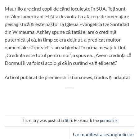
Maurilio are cinci copii de când locuiește în SUA. Toți sunt
cetățeni americani. El și-a dezvoltat o afacere de amenajare
peisagistică și este pastor la Iglesia Evangelica De Santidad
din Wimauma. Ashley spune că tatăl ei are o credință
puternică și că, în timp ce era deținut, a predicat multor
oameni ale căror vieți s-au schimbat în urma mesajului lui.
„Credința este totul pentru noi”, a spus ea. „Avem credința că
Domnul îl va folosi acolo și că în curând va fi eliberat.”
Articol publicat de premierchristian.news, tradus și adaptat
This entry was posted in
Stiri
. Bookmark the
permalink
.
Un manifest al evanghelicilor