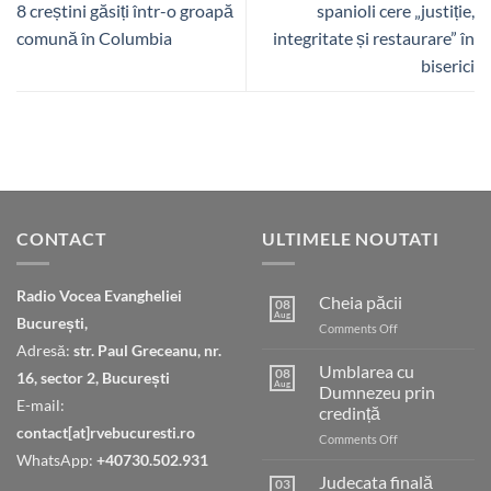
8 creștini găsiți într-o groapă
spanioli cere „justiție,
comună în Columbia
integritate și restaurare” în
biserici
CONTACT
ULTIMELE NOUTATI
Radio Vocea Evangheliei
Cheia păcii
08
Aug
București,
on
Comments Off
Cheia
Adresă:
str. Paul Greceanu, nr.
păcii
Umblarea cu
08
16, sector 2, București
Aug
Dumnezeu prin
E-mail:
credință
contact[at]rvebucuresti.ro
on
Comments Off
Umblarea
WhatsApp:
+40730.502.931
cu
Judecata finală
03