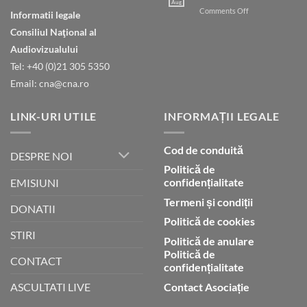
Dumnezeu
Aug
on
Comments Off
Informatii legale
prin
Judecata
credință
Consiliul Naţional al
finală
Audiovizualului
Tel: +40 (0)21 305 5350
Email: cna@cna.ro
LINK-URI UTILE
INFORMAȚII LEGALE
Cod de conduită
DESPRE NOI
Politică de
confidențialitate
EMISIUNI
Termeni și condiții
DONATII
Politică de cookies
STIRI
Politică de anulare
Politică de
CONTACT
confidențialitate
Contact Asociație
ASCULTATI LIVE