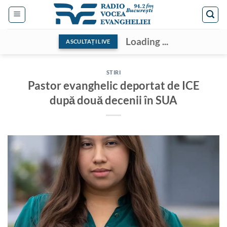
Skip
to
content
Loading ...
ASCULTAȚI LIVE
STIRI
Pastor evanghelic deportat de ICE
după două decenii în SUA