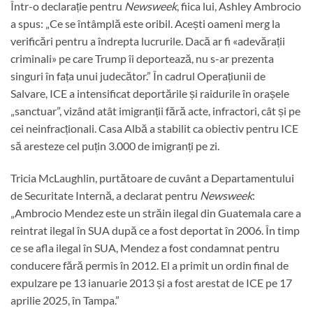
Într-o declarație pentru
Newsweek
, fiica lui, Ashley Ambrocio
a spus: „Ce se întâmplă este oribil. Acești oameni merg la
verificări pentru a îndrepta lucrurile. Dacă ar fi «adevărații
criminali» pe care Trump îi deportează, nu s-ar prezenta
singuri în fața unui judecător.” În cadrul Operațiunii de
Salvare, ICE a intensificat deportările și raidurile în orașele
„sanctuar”, vizând atât imigranții fără acte, infractori, cât și pe
cei neinfracționali. Casa Albă a stabilit ca obiectiv pentru ICE
să aresteze cel puțin 3.000 de imigranți pe zi.
Tricia McLaughlin, purtătoare de cuvânt a Departamentului
de Securitate Internă, a declarat pentru
Newsweek
:
„Ambrocio Mendez este un străin ilegal din Guatemala care a
reintrat ilegal în SUA după ce a fost deportat în 2006. În timp
ce se afla ilegal în SUA, Mendez a fost condamnat pentru
conducere fără permis în 2012. El a primit un ordin final de
expulzare pe 13 ianuarie 2013 și a fost arestat de ICE pe 17
aprilie 2025, în Tampa.”