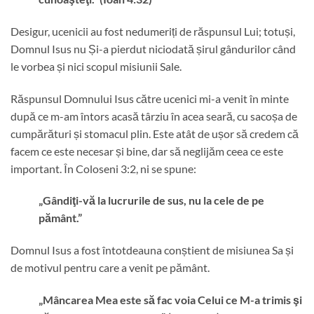
Desigur, ucenicii au fost nedumeriți de răspunsul Lui; totuși,
Domnul Isus nu Și-a pierdut niciodată șirul gândurilor când
le vorbea și nici scopul misiunii Sale.
Răspunsul Domnului Isus către ucenici mi-a venit în minte
după ce m-am întors acasă târziu în acea seară, cu sacoșa de
cumpărături și stomacul plin. Este atât de ușor să credem că
facem ce este necesar și bine, dar să neglijăm ceea ce este
important. În Coloseni 3:2, ni se spune:
„Gândiţi-vă la lucrurile de sus, nu la cele de pe
pământ.”
Domnul Isus a fost întotdeauna conștient de misiunea Sa și
de motivul pentru care a venit pe pământ.
„Mâncarea Mea este să fac voia Celui ce M-a trimis şi