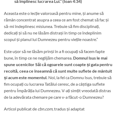
să împlinesc lucrarea Lui.” (Ioan 4:34)
Aceasta este o lecție valoroasă pentru mine, și anume să
rămân concentrat asupra a ceea ce am fost chemat să fac și
să-mi îndeplinesc misiunea. Trebuie să fim disciplinați,
dedicați și să nu ne lăsăm distrași în timp ce îndeplinim
scopul și planul lui Dumnezeu pentru viețile noastre.”
Este ușor să ne lăsăm prinși în a fi ocupați să facem fapte
bune, în timp ce ne neglijăm chemarea.
Domnul Isus le mai
spune ucenicilor Săi că ogoarele sunt coapte și gata pentru
recoltă, ceea ce înseamnă că sunt multe suflete de mântuit
și acum este momentul.
Noi, la fel ca Domnu Isus, trebuie să
fim ocupați cu lucrarea Tatălui ceresc, de a câștiga suflete
pentru Împărăția lui Dumnezeu. V-ați simțit vreodată distras
de la adevărata chemare pe care v-a făcut-o Dumnezeu?
Articol publicat de
cbn.com
, tradus și adaptat