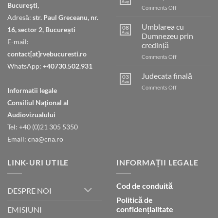
Aug
București,
on
Comments Off
Cheia
Adresă:
str. Paul Greceanu, nr.
păcii
Umblarea cu
08
16, sector 2, București
Aug
Dumnezeu prin
E-mail:
credință
contact[at]rvebucuresti.ro
on
Comments Off
Umblarea
WhatsApp:
+40730.502.931
cu
Judecata finală
03
Dumnezeu
Aug
on
Comments Off
Informatii legale
prin
Judecata
credință
Consiliul Naţional al
finală
Audiovizualului
Tel: +40 (0)21 305 5350
Email: cna@cna.ro
LINK-URI UTILE
INFORMAȚII LEGALE
Cod de conduită
DESPRE NOI
Politică de
confidențialitate
EMISIUNI