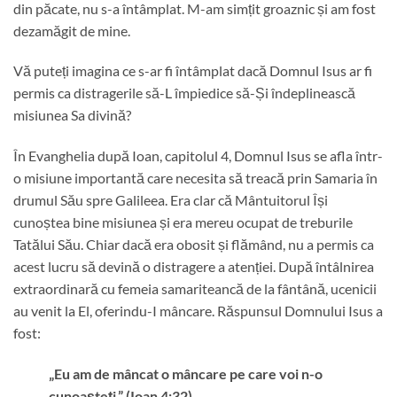
din păcate, nu s-a întâmplat. M-am simțit groaznic și am fost
dezamăgit de mine.
Vă puteți imagina ce s-ar fi întâmplat dacă Domnul Isus ar fi
permis ca distragerile să-L împiedice să-Și îndeplinească
misiunea Sa divină?
În Evanghelia după Ioan, capitolul 4, Domnul Isus se afla într-
o misiune importantă care necesita să treacă prin Samaria în
drumul Său spre Galileea. Era clar că Mântuitorul Își
cunoștea bine misiunea și era mereu ocupat de treburile
Tatălui Său. Chiar dacă era obosit și flămând, nu a permis ca
acest lucru să devină o distragere a atenției. După întâlnirea
extraordinară cu femeia samariteancă de la fântână, ucenicii
au venit la El, oferindu-I mâncare. Răspunsul Domnului Isus a
fost:
„Eu am de mâncat o mâncare pe care voi n-o
cunoaşteţi.” (Ioan 4:32)