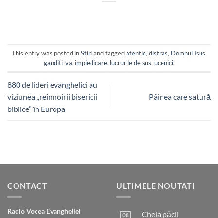
This entry was posted in
Stiri
and tagged
atentie
,
distras
,
Domnul Isus
,
ganditi-va
,
impiedicare
,
lucrurile de sus
,
ucenici
.
880 de lideri evanghelici au
viziunea „reînnoirii bisericii
Pâinea care satură
biblice” în Europa
CONTACT
ULTIMELE NOUTATI
Radio Vocea Evangheliei
Cheia păcii
08