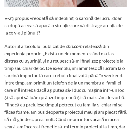
V-ați propus vreodată să îndepliniți o sarcină de lucru, doar
ca după aceea să apară o situație care vă distrage atenția de
la ce v-ați plănuit?
Autorul articolului publicat de
cbn.com
relatează din
experiența proprie. „Există unele momente când mă las
distras cu ușurință și nu reușesc să-mi finalizez proiectele la
timp sau chiar deloc. De exemplu, îmi amintesc că lucram la o
sarcină importantă care trebuia finalizată până în weekend.
Între timp, am primit un telefon de la un membru al familiei
care mă întreba dacă aș putea să-l duc cu mașina într-un loc
și să apoi să luăm prânzul împreună și să mai stăm de vorbă.
Fiindcă eu prețuiesc timpul petrecut cu familia și chiar mi se
făcea foame, am pus deoparte proiectul meu și am plecat fără
să mă gândesc prea mult. Când m-am întors acasă în acea
seară, am încercat frenetic să-mi termin proiectul la timp, dar