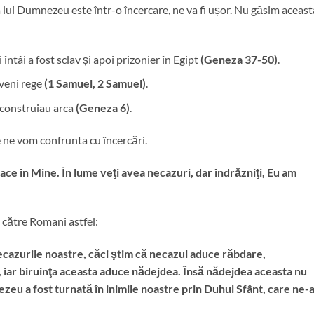
lui Dumnezeu este într-o încercare, ne va fi ușor. Nu găsim aceast
 întâi a fost sclav și apoi prizonier în Egipt
(Geneza 37-50)
.
eveni rege
(1 Samuel, 2 Samuel)
.
i construiau arca
(Geneza 6)
.
 ne vom confrunta cu încercări.
ace în Mine. În lume veţi avea necazuri, dar îndrăzniţi, Eu am
 către Romani astfel:
ecazurile noastre, căci ştim că necazul aduce răbdare,
, iar biruinţa aceasta aduce nădejdea. Însă nădejdea aceasta nu
zeu a fost turnată în inimile noastre prin Duhul Sfânt, care ne-