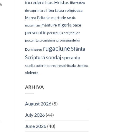
Isus Hristos
incredere
libertatea
a
libertatea religioasa
de exprimare
Marea Britanie
marturie
Mesia
nigeria
pace
mântuire
musulmani
persecutie
persecuția creștinilor
pocainta
promisiunile lui
promisiune
rugaciune
Sfânta
Dumnezeu
sondaj
Scriptură
speranta
studiu
suferinta
trezire spirituala
Ucraina
violenta
ARHIVA
August 2026
(5)
July 2026
(44)
a
June 2026
(48)