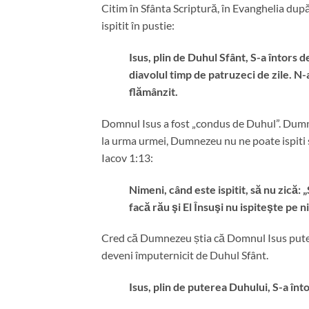
Citim în Sfânta Scriptură, în Evanghelia după
ispitit în pustie:
Isus, plin de Duhul Sfânt, S-a întors de
diavolul timp de patruzeci de zile. N-a
flămânzit.
Domnul Isus a fost „condus de Duhul”. Dumne
la urma urmei, Dumnezeu nu ne poate ispiti să
Iacov 1:13:
Nimeni, când este ispitit, să nu zică:
facă rău şi El Însuşi nu ispiteşte pe n
Cred că Dumnezeu știa că Domnul Isus putea și
deveni împuternicit de Duhul Sfânt.
Isus, plin de puterea Duhului, S-a înto