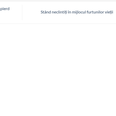
 pierd
Stând neclintiți în mijlocul furtunilor vieții