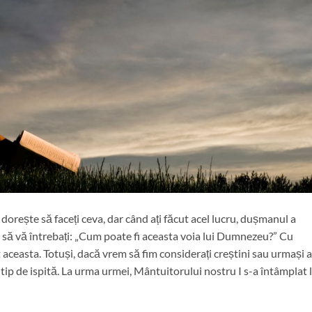
orește să faceți ceva, dar când ați făcut acel lucru, dușmanul a
i să vă întrebați: „Cum poate fi aceasta voia lui Dumnezeu?” Cu
aceasta. Totuși, dacă vrem să fim considerați creștini sau urmași a
 tip de ispită. La urma urmei, Mântuitorului nostru I s-a întâmplat 