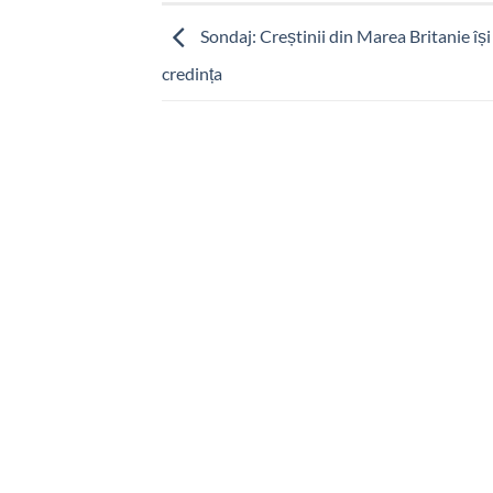
Sondaj: Creștinii din Marea Britanie își
credința