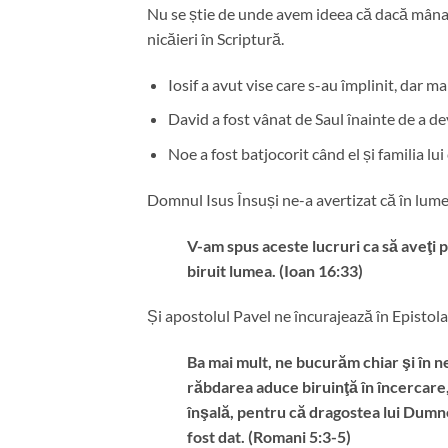
Nu se știe de unde avem ideea că dacă mâna 
nicăieri în Scriptură.
Iosif a avut vise care s-au împlinit, dar mai
David a fost vânat de Saul înainte de a d
Noe a fost batjocorit când el și familia lu
Domnul Isus Însuși ne-a avertizat că în lume
V-am spus aceste lucruri ca să aveţi p
biruit lumea. (Ioan 16:33)
Și apostolul Pavel ne încurajează în Epistola
Ba mai mult, ne bucurăm chiar şi în n
răbdarea aduce biruinţă în încercare
înşală, pentru că dragostea lui Dumne
fost dat. (Romani 5:3-5)