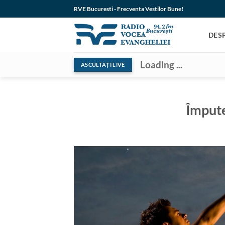
Skip
RVE Bucuresti - Frecventa Vestilor Bune!
to
content
DES
Loading ...
ASCULTAȚI LIVE
Împute