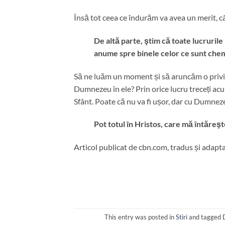
Însă tot ceea ce îndurăm va avea un merit,
De altă parte, ştim că toate lucruri
anume spre binele celor ce sunt chem
Să ne luăm un moment și să aruncăm o privire
Dumnezeu în ele? Prin orice lucru treceți ac
Sfânt. Poate că nu va fi ușor, dar cu Dumneze
Pot totul în Hristos, care mă întăreşte
Articol publicat de cbn.com, tradus și adapt
This entry was posted in
Stiri
and tagged