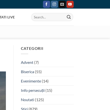
ATI LIVE
CATEGORII
Advent
(7)
Biserica
(55)
Evenimente
(14)
Info persecuții
(15)
Noutati
(125)
Stiri
(879)