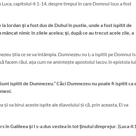
 Luca, capitolul 4:1-14, despre timpul în care Domnul Isus a fost
 la Iordan şi a fost dus de Duhul în pustie, unde a fost ispitit de
 mâncat nimic în zilele acelea; şi, după ce au trecut acele zile, a
zeu știa ce se va întâmpla. Dumnezeu nu L-a ispitit pe Domnul Is
 facem răul, așa cum ne amintește apostolul Iacov, în epistola lui,
 „Sunt ispitit de Dumnezeu.” Căci Dumnezeu nu poate fi ispitit ca 
imeni.
 va birui aceste ispite ale diavolului și că, prin aceasta, El va
rs în Galileea şi I s-a dus vestea în tot ţinutul dimprejur. (Luca 4: