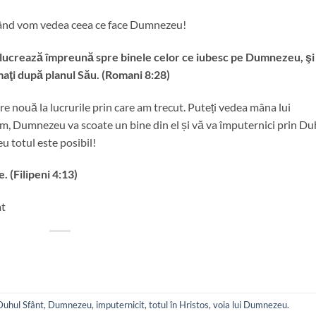
 când vom vedea ceea ce face Dumnezeu!
le lucrează împreună spre binele celor ce iubesc pe Dumnezeu, şi
aţi după planul Său. (Romani 8:28)
 nouă la lucrurile prin care am trecut. Puteți vedea mâna lui
um, Dumnezeu va scoate un bine din el și vă va împuternici prin Du
u totul este posibil!
. (Filipeni 4:13)
at
Duhul Sfânt
,
Dumnezeu
,
imputernicit
,
totul în Hristos
,
voia lui Dumnezeu
.