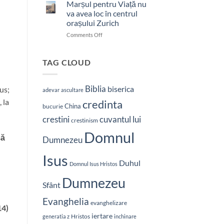
bătut
Marșul pentru Viață nu
cu
va avea loc în centrul
brutalitate
orașului Zurich
în
on
Comments Off
Nepal:
Marșul
„Sunt
pentru
și
Viață
mai
TAG CLOUD
nu
hotărât
va
să-
avea
L
Biblia
biserica
us;
adevar
ascultare
loc
vestesc
 la
credinta
în
pe
China
bucurie
centrul
Hristos”
crestini
cuvantul lui
orașului
crestinism
Zurich
Domnul
să
Dumnezeu
Isus
Duhul
Domnul Isus Hristos
Dumnezeu
Sfânt
Evanghelia
evanghelizare
14)
iertare
Hristos
generatia z
inchinare