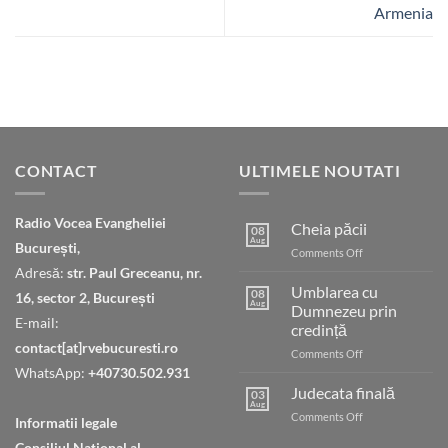
Armenia
CONTACT
ULTIMELE NOUTATI
Radio Vocea Evangheliei
Cheia păcii
08
Aug
București,
on
Comments Off
Cheia
Adresă:
str. Paul Greceanu, nr.
păcii
Umblarea cu
08
16, sector 2, București
Aug
Dumnezeu prin
E-mail:
credință
contact[at]rvebucuresti.ro
on
Comments Off
Umblarea
WhatsApp:
+40730.502.931
cu
Judecata finală
03
Dumnezeu
Aug
on
Comments Off
Informatii legale
prin
Judecata
credință
Consiliul Naţional al