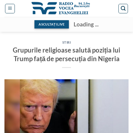
Skip
to
content
Loading ...
ASCULTAȚI LIVE
STIRI
Grupurile religioase salută poziția lui
Trump față de persecuția din Nigeria