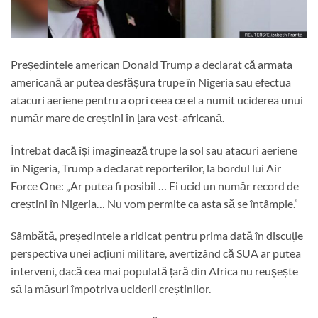
Președintele american Donald Trump a declarat că armata
americană ar putea desfășura trupe în Nigeria sau efectua
atacuri aeriene pentru a opri ceea ce el a numit uciderea unui
număr mare de creștini în țara vest-africană.
Întrebat dacă își imaginează trupe la sol sau atacuri aeriene
în Nigeria, Trump a declarat reporterilor, la bordul lui Air
Force One: „Ar putea fi posibil … Ei ucid un număr record de
creștini în Nigeria… Nu vom permite ca asta să se întâmple.”
Sâmbătă, președintele a ridicat pentru prima dată în discuție
perspectiva unei acțiuni militare, avertizând că SUA ar putea
interveni, dacă cea mai populată țară din Africa nu reușește
să ia măsuri împotriva uciderii creștinilor.