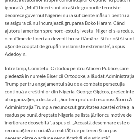
ignorată. „Mulți tineri sunt atrași de grupurile teroriste,
deoarece guvernul Nigeriei nu ia suficiente măsuri pentru a
se asigura că nu încurajează gruparea Boko Haram. Când
ajutorul american spre nord-estul și vestul Nigeriei s-a redus,
o mulțime de tineri au devenit brusc flămânzi și furioși și sunt
ușor de cooptat de grupările islamiste extremiste”, a spus
Adedoyin.
Între timp, Comitetul Ortodox pentru Afaceri Publice, care
pledează în numele Bisericii Ortodoxe, a lăudat Administrația
Trump pentru angajamentul său de a combate persecuția
continuă a creștinilor din Nigeria. George Gigicos, președinte
al organizației, a declarat: „Suntem profund recunoscători că
Administrația Trump a recunoscut gravitatea acestei crize și a
readus pe bună dreptate Nigeria pe lista țărilor cu motive de
îngrijorare deosebită”, a spus el. „Această desemnare este o
recunoaștere crucială a realității de pe teren și un pas
necesar către o acțiune semnificativă și susținută.”