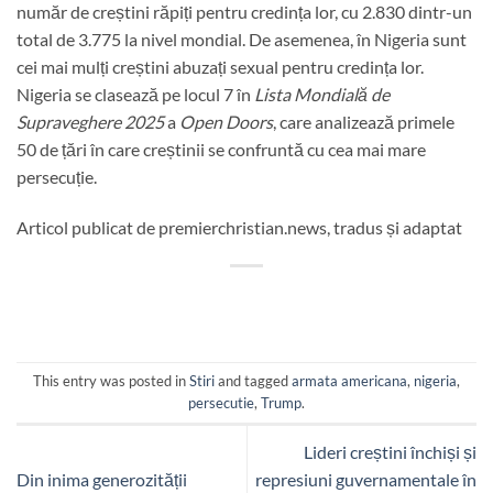
număr de creștini răpiți pentru credința lor, cu 2.830 dintr-un
total de 3.775 la nivel mondial. De asemenea, în Nigeria sunt
cei mai mulți creștini abuzați sexual pentru credința lor.
Nigeria se clasează pe locul 7 în
Lista Mondială de
Supraveghere 2025
a
Open Doors
, care analizează primele
50 de țări în care creștinii se confruntă cu cea mai mare
persecuție.
Articol publicat de premierchristian.news, tradus și adaptat
This entry was posted in
Stiri
and tagged
armata americana
,
nigeria
,
persecutie
,
Trump
.
Lideri creștini închiși și
Din inima generozității
represiuni guvernamentale în