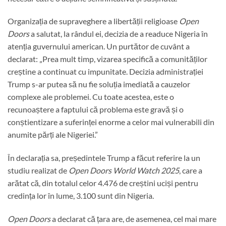
Organizația de supraveghere a libertății religioase
Open
Doors
a salutat, la rândul ei, decizia de a readuce Nigeria în
atenția guvernului american. Un purtător de cuvânt a
declarat: „Prea mult timp, vizarea specifică a comunităților
creștine a continuat cu impunitate. Decizia administrației
Trump s-ar putea să nu fie soluția imediată a cauzelor
complexe ale problemei. Cu toate acestea, este o
recunoaștere a faptului că problema este gravă și o
conștientizare a suferinței enorme a celor mai vulnerabili din
anumite părți ale Nigeriei.”
În declarația sa, președintele Trump a făcut referire la un
studiu realizat de
Open Doors World Watch 2025
, care a
arătat că, din totalul celor 4.476 de creștini uciși pentru
credința lor în lume, 3.100 sunt din Nigeria.
Open Doors
a declarat că țara are, de asemenea, cel mai mare