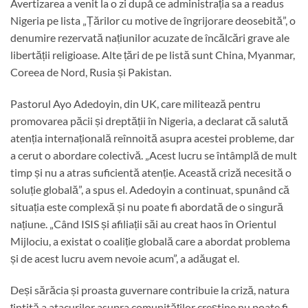
Avertizarea a venit la o zi după ce administrația sa a readus
Nigeria pe lista „Țărilor cu motive de îngrijorare deosebită”, o
denumire rezervată națiunilor acuzate de încălcări grave ale
libertății religioase. Alte țări de pe listă sunt China, Myanmar,
Coreea de Nord, Rusia și Pakistan.
Pastorul Ayo Adedoyin, din UK, care militează pentru
promovarea păcii și dreptății în Nigeria, a declarat că salută
atenția internațională reînnoită asupra acestei probleme, dar
a cerut o abordare colectivă. „Acest lucru se întâmplă de mult
timp și nu a atras suficientă atenție. Această criză necesită o
soluție globală”, a spus el. Adedoyin a continuat, spunând că
situația este complexă și nu poate fi abordată de o singură
națiune. „Când ISIS și afiliații săi au creat haos în Orientul
Mijlociu, a existat o coaliție globală care a abordat problema
și de acest lucru avem nevoie acum”, a adăugat el.
Deși sărăcia și proasta guvernare contribuie la criză, natura
țintită a atacurilor asupra comunităților creștine nu poate fi