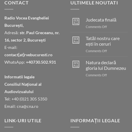
CONTACT
ULTIMELE NOUTATI
Radio Vocea Evangheliei
Judecata finală
03
Aug
București,
on
Comments Off
Judecata
Adresă:
str. Paul Greceanu, nr.
finală
Tatăl nostru care
03
16, sector 2, București
Aug
ești în ceruri
E-mail:
on
Comments Off
contact[at]rvebucuresti.ro
Tatăl
nostru
WhatsApp:
+40730.502.931
Natura declară
01
care
Aug
gloria lui Dumnezeu
ești
on
Comments Off
în
Informatii legale
Natura
ceruri
Consiliul Naţional al
declară
gloria
Audiovizualului
lui
Tel: +40 (0)21 305 5350
Dumnezeu
Email: cna@cna.ro
LINK-URI UTILE
INFORMAȚII LEGALE