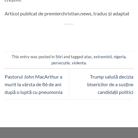
Articol publicat de premierchristian.news, tradus și adaptat
This entry was posted in
Stiri
and tagged
atac
,
extremisti
,
nigeria
,
persecutie
,
violenta
.
Pastorul John MacArthur a
Trump salută decizia
murit la vârsta de 86 de ani
bisericilor de a susține
după o luptă cu pneumonia
candidații politici