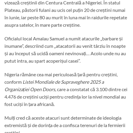
vizează creștinii din Centura Centrală a Nigeriei. În statul
Plateau, păstorii fulani au ucis cel puțin 20 de creștini numai
în iunie, iar peste 80 au murit în luna mai în raidurile repetate
asupra satelor, în mare parte creștine.
Oficialul local Amalau Samuel a numit atacurile „barbare și
inumane”, descriind cum „atacatorii au venit târziu în noapte
și au început să ucidă oameni nevinovați… Acolo unde nu au
putut intra, au spart acoperișul casei”.
Nigeria rămâne cea mai periculoasă țară pentru creștini,
conform
Listei Mondiale de Supraveghere 2025 a
Organizației Open Doors
, care a constatat că 3.100 dintre cei
4.476 de creștini uciși pentru credința lor la nivel mondial au
fost uciși în țara africană.
Mulți cred că aceste atacuri sunt determinate de ideologia
extremistă și de dorința de a confisca terenuri de la fermierii
creștini.