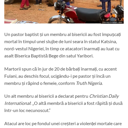
Un pastor baptist și un membru al bisericii au fost împușcați
mortal în timpul unei slujbe de luni seara în statul Katsina,
nord-vestul Nigeriei, în timp ce atacatori înarmați au luat cu
asalt Biserica Baptistă Bege din satul Yaribori.
Martorii spun că în jur de 20 de bărbați înarmați, cu accent
Fulani, au deschis focul, ucigându-i pe pastor și încă un
membru și răpind o femeie, conform
Truth Nigeria
.
Un alt membru al bisericii a declarat pentru
Christian Daily
International
: „O altă membră a bisericii a fost răpită și dusă
într-un loc necunoscut.”
Atacul are loc pe fondul unei creșteri a violenței mortale care