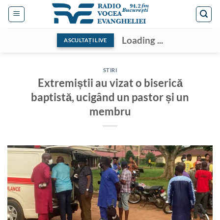
Skip
to
content
Loading ...
ASCULTAȚI LIVE
STIRI
Extremiștii au vizat o biserică
baptistă, ucigând un pastor și un
membru