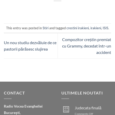
This entry was posted in
Stiri
and tagged
crestini irakieni
,
irakieni
,
ISIS
.
Compozitor creștin premiat
Un nou studiu dezvăluie de ce
cu Grammy, decedat într-un
pastorii părăsesc slujirea
accident
CONTACT
ULTIMELE NOUTATI
Radio Vocea Evangheliei
Judecata finală
03
Aug
București,
on
Comments Off