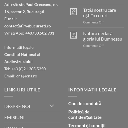
Judecata
Adresă:
str. Paul Greceanu, nr.
finală
Tatăl nostru care
03
16, sector 2, București
Aug
ești în ceruri
E-mail:
on
Comments Off
contact[at]rvebucuresti.ro
Tatăl
nostru
WhatsApp:
+40730.502.931
Natura declară
01
care
Aug
gloria lui Dumnezeu
ești
on
Comments Off
în
Informatii legale
Natura
ceruri
Consiliul Naţional al
declară
gloria
Audiovizualului
lui
Tel: +40 (0)21 305 5350
Dumnezeu
Email: cna@cna.ro
LINK-URI UTILE
INFORMAȚII LEGALE
Cod de conduită
DESPRE NOI
Politică de
confidențialitate
EMISIUNI
Termeni și condiții