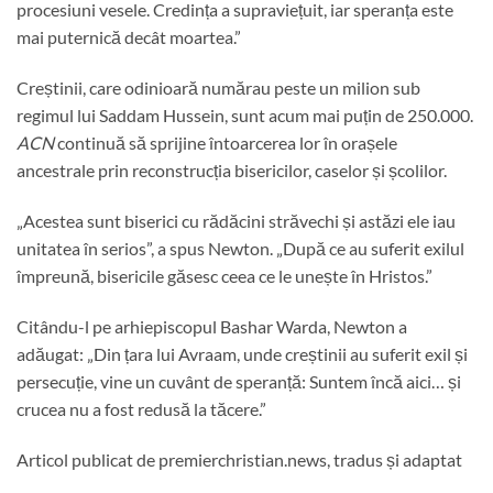
procesiuni vesele. Credința a supraviețuit, iar speranța este
mai puternică decât moartea.”
Creștinii, care odinioară numărau peste un milion sub
regimul lui Saddam Hussein, sunt acum mai puțin de 250.000.
ACN
continuă să sprijine întoarcerea lor în orașele
ancestrale prin reconstrucția bisericilor, caselor și școlilor.
„Acestea sunt biserici cu rădăcini străvechi și astăzi ele iau
unitatea în serios”, a spus Newton. „După ce au suferit exilul
împreună, bisericile găsesc ceea ce le unește în Hristos.”
Citându-l pe arhiepiscopul Bashar Warda, Newton a
adăugat: „Din țara lui Avraam, unde creștinii au suferit exil și
persecuție, vine un cuvânt de speranță: Suntem încă aici… și
crucea nu a fost redusă la tăcere.”
Articol publicat de premierchristian.news, tradus și adaptat