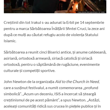
Creștinii din tot Irakul s-au adunat la Erbil pe 14 septembrie
pentru a marca Sărbătoarea Înălțării Sfintei Cruci, la zece ani
după ce mulți au căutat refugiu acolo de violența Statului
Islamic.
Sărbătoarea a reunit cinci Biserici antice, și anume caldeeană,
asiriană, ortodoxă armeană, siriacă catolică și siriacă
ortodoxă, pentru o săptămână de rugăciune, evenimente
culturale și competiții sportive.
John Newton de la organizația
Aid to the Church in Need
,
care a susținut festivalul, a numit comemorarea „profund
simbolică”. „Acum un deceniu, ISIS a încercat să șteargă
creștinismul de pe acest pământ”, a spus Newton. „Astăzi,
aceleași comunități ridică sus crucea în piețele publice și în