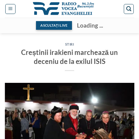
Skip
to
content
Loading ...
ASCULTAȚI LIVE
STIRI
Creștinii irakieni marchează un
deceniu de la exilul ISIS