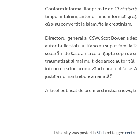
Conform informațiilor primite de
Christian 
timpul întâlnirii, anterior fiind informați gre
că s-au convertit la islam, fie la creștinism.
Directorul general al CSW, Scot Bower, a de
autoritățile statului Kano au supus familia T
separării de șase ani a celor șapte copii de si
traumatizat și mai mult, deoarece autoritățile
întoarcerea lor, promovând narațiuni false. A
justiția nu mai trebuie amânată.”
Articol publicat de premierchristian.news, t
This entry was posted in
Stiri
and tagged
centru