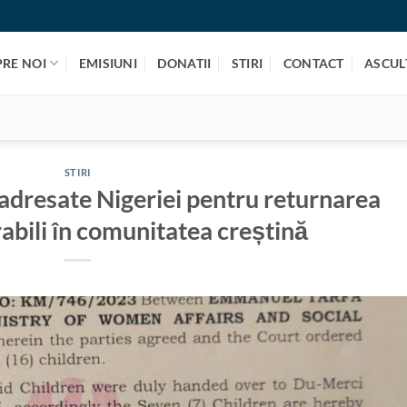
PRE NOI
EMISIUNI
DONATII
STIRI
CONTACT
ASCULT
STIRI
 adresate Nigeriei pentru returnarea
rabili în comunitatea creștină