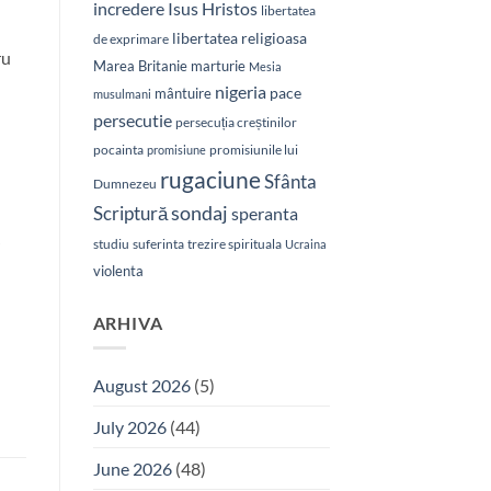
Isus Hristos
incredere
libertatea
libertatea religioasa
de exprimare
ru
Marea Britanie
marturie
Mesia
nigeria
pace
mântuire
musulmani
persecutie
persecuția creștinilor
pocainta
promisiunile lui
promisiune
rugaciune
Sfânta
Dumnezeu
sondaj
Scriptură
speranta
studiu
suferinta
trezire spirituala
Ucraina
violenta
ARHIVA
August 2026
(5)
July 2026
(44)
June 2026
(48)