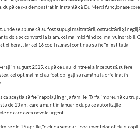
e, după ce s-a demonstrat în instanță că Du Merci funcționase core
t, unde se spune că au fost supuși maltratării, ostracizării și neglijă
nte de a se converti la islam, cei mai mici fiind cei mai vulnerabili. 
t eliberați, iar cei 16 copii rămași continuă să fie în instituția
berați în august 2025, după ce unul dintre ei a început să sufere
a, cei opt mai mici au fost obligați să rămână la orfelinat în
l.
a aceștia să fie înapoiați în grija familiei Tarfa, împreună cu trup
rstă de 13 ani, care a murit în ianuarie după ce autoritățile
cale de care avea nevoie urgent.
imire din 15 aprilie, în ciuda semnării documentelor oficiale, copiii