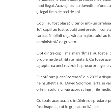
mod ilegal. Acuzațiile s-au dovedit nefondat
și legal timp de zeci de ani.
Copiii au fost plasați ulterior într-un orfelina
Toți copiii au fost supuși unei presiuni consta
care au împlinit deja vârsta majoratului au fos
administrată de guvern.
Opt dintre copiii mai mari rămași au fost eli
probleme de sănătate mintală. Cu toate aceste
așteptarea unei revizuiri a procurorul genera
O hotărâre judecătorească din 2025 a dispus c
neînsuflețit al lui David Solomon Tarfa, în vâ
orfelinatului nu i-au acordat îngrijirile medi
Cu toate acestea, la o întâlnire de predare-pr
fost înapoiați tot în grija autorităților.