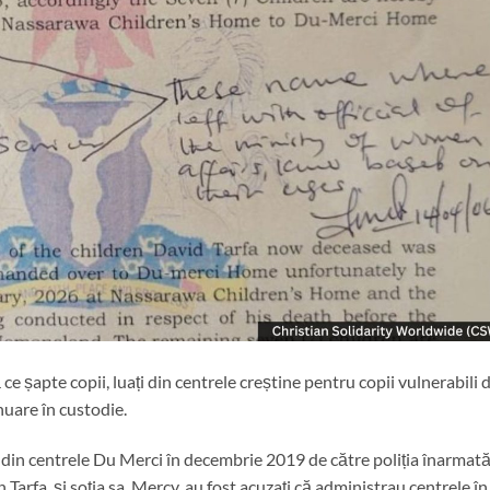
 ce șapte copii, luați din centrele creștine pentru copii vulnerabili 
nuare în custodie.
ți din centrele Du Merci în decembrie 2019 de către poliția înarmată
Tarfa, și soția sa, Mercy, au fost acuzați că administrau centrele în