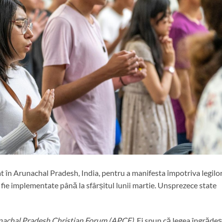
t în Arunachal Pradesh, India, pentru a manifesta împotriva legilo
 fie implementate până la sfârșitul lunii martie. Unsprezece state
achal Pradesh Christian Forum (APCF)
. Ei spun că legea îngrăde