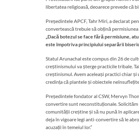
libertatea religioasă, deoarece prevede că bis
Președintele APCF, Tahr Miri, a declarat pe
convertească trebuie să obțină permisiunea de
„Dacă botezul se face fără permisiune, atun
este împotriva principiului separării biseric
Statul Arunachal este compus din 26 de cultur
creștinismului va șterge practicile tribale. Ta
creștinismul. Avem aceleași practici chiar și
credința că plantele și obiectele neînsuflețit
Președintele fondator al CSW, Mervyn Thomas,
convertire sunt neconstituționale. Solicită
comunității creștine și să nu pună în aplica
deja în vigoare legi anti-convertire să le abr
acuzații în temeiul lor.”