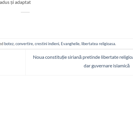
radus și adaptat
ged
botez
,
convertire
,
crestini indieni
,
Evanghelie
,
libertatea religioasa
.
Noua constituție siriană pretinde libertate religio
dar guvernare islamică