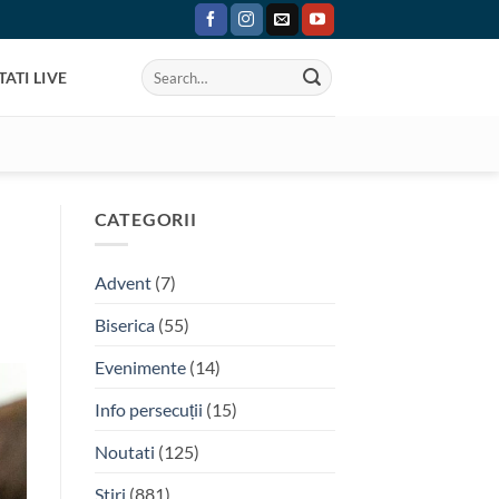
ATI LIVE
CATEGORII
Advent
(7)
Biserica
(55)
Evenimente
(14)
Info persecuții
(15)
Noutati
(125)
Stiri
(881)