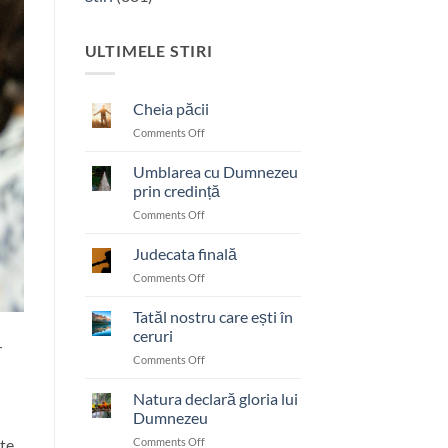
ULTIMELE STIRI
Cheia păcii
on
Comments Off
Cheia
păcii
Umblarea cu Dumnezeu
prin credință
on
Comments Off
Umblarea
cu
Judecata finală
Dumnezeu
on
Comments Off
prin
Judecata
credință
finală
Tatăl nostru care ești în
ceruri
r
on
Comments Off
Tatăl
nostru
Natura declară gloria lui
care
Dumnezeu
ești
on
ște
Comments Off
în