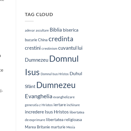
Natura
ceruri
declară
gloria
TAG CLOUD
lui
Dumnezeu
Biblia
biserica
adevar
ascultare
credinta
bucurie
China
crestini
cuvantul lui
crestinism
a
Domnul
Dumnezeu
Isus
te
Duhul
Domnul Isus Hristos
Dumnezeu
Sfânt
i-
Evanghelia
evanghelizare
iertare
Hristos
generatia z
inchinare
Isus Hristos
incredere
libertatea
libertatea religioasa
de exprimare
Marea Britanie
marturie
Mesia