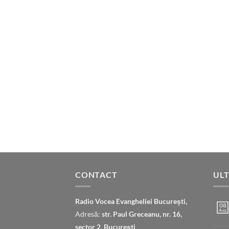
CONTACT
ULT
Radio Vocea Evangheliei București,
08
Aug
Adresă:
str. Paul Greceanu, nr. 16,
sector 2, București