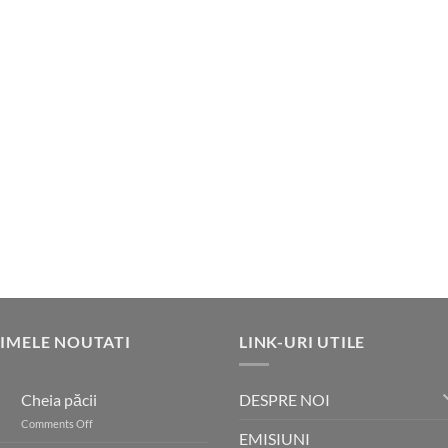
IMELE NOUTATI
LINK-URI UTILE
DESPRE NOI
Cheia păcii
on
Comments Off
EMISIUNI
Cheia