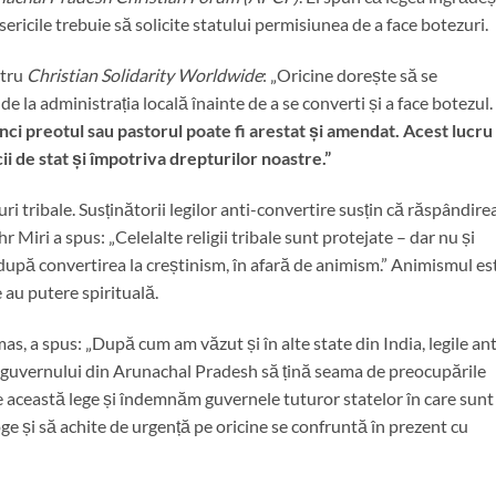
ericile trebuie să solicite statului permisiunea de a face botezuri.
ntru
Christian Solidarity Worldwide
: „Oricine dorește să se
 la administrația locală înainte de a se converti și a face botezul.
ci preotul sau pastorul poate fi arestat și amendat. Acest lucru
ii de stat și împotriva drepturilor noastre.”
i tribale. Susținătorii legilor anti-convertire susțin că răspândire
hr Miri a spus: „Celelalte religii tribale sunt protejate – dar nu și
 după convertirea la creștinism, în afară de animism.” Animismul es
e au putere spirituală.
 a spus: „După cum am văzut și în alte state din India, legile ant
m guvernului din Arunachal Pradesh să țină seama de preocupările
re această lege și îndemnăm guvernele tuturor statelor în care sunt
oge și să achite de urgență pe oricine se confruntă în prezent cu