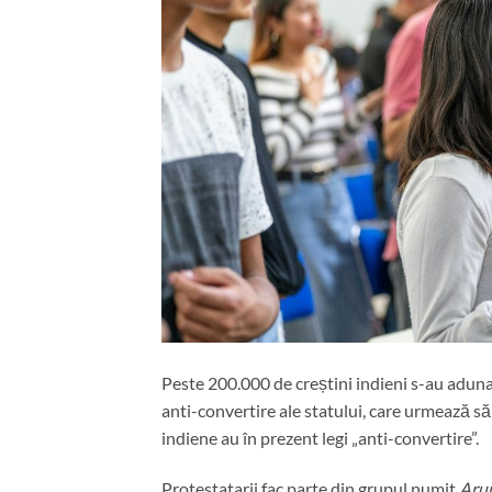
Peste 200.000 de creștini indieni s-au aduna
anti-convertire ale statului, care urmează să
indiene au în prezent legi „anti-convertire”.
Protestatarii fac parte din grupul numit
Arun