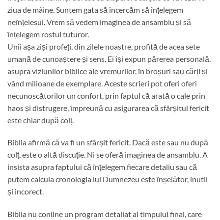
ziua de mâine. Suntem gata să încercăm să înțelegem
neînțelesul. Vrem să vedem imaginea de ansamblu și să
înțelegem rostul tuturor.
Unii așa ziși profeți, din zilele noastre, profită de acea sete
umană de cunoaștere și sens. Ei își expun părerea personală,
asupra viziunilor biblice ale vremurilor, în broșuri sau cărți și
vând milioane de exemplare. Aceste scrieri pot oferi oferi
necunoscătorilor un confort, prin faptul că arată o cale prin
haos și distrugere, împreună cu asigurarea că sfârșitul fericit
este chiar după colț.
Biblia afirmă că va fi un sfârșit fericit. Dacă este sau nu după
colț, este o altă discuție. Ni se oferă imaginea de ansamblu. A
insista asupra faptului că înțelegem fiecare detaliu sau că
putem calcula cronologia lui Dumnezeu este înșelător, inutil
și incorect.
Biblia nu conține un program detaliat al timpului final, care