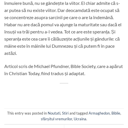
înmuiere bună, nu se gândește la viitor. El chiar admite că s-
ar putea să nu existe viitor. Dar deocamdată este ocupat să
se concentreze asupra sarcinii pe care o are la îndemână.
Habar nu are dacă pomul va ajunge la maturitate sau dacă el
însuși va trăi pentru a-l vedea. Tot ce are este speranța. Și
speranța este cea care îi călăuzește acțiunile și gândurile: că
mâine este în mâinile lui Dumnezeu și că putem fi în pace
astăzi.
Articol scris de Michael Pfundner, Bible Society, care a apărut
în Christian Today, fiind tradus și adaptat.
This entry was posted in
Noutati
,
Stiri
and tagged
Armaghedon
,
Biblie
,
sfârșitul vremurilor
,
Ucraina
.