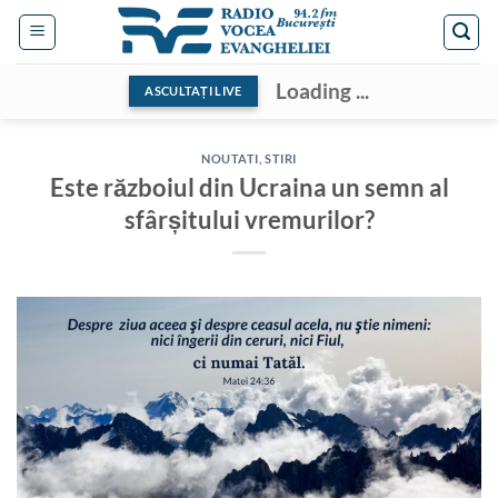
Skip
to
content
Loading ...
ASCULTAȚI LIVE
NOUTATI
,
STIRI
Este războiul din Ucraina un semn al
sfârșitului vremurilor?