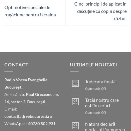
Cinci principii de aplicat în
Opt motive speciale de
discuțiile cu copiii despre
rugăciune pentru Ucraina
război
CONTACT
ULTIMELE NOUTATI
Radio Vocea Evangheliei
Judecata finală
03
Aug
București,
on
Comments Off
Judecata
Adresă:
str. Paul Greceanu, nr.
finală
Tatăl nostru care
03
16, sector 2, București
Aug
ești în ceruri
E-mail:
on
Comments Off
contact[at]rvebucuresti.ro
Tatăl
nostru
WhatsApp:
+40730.502.931
Natura declară
01
care
Aug
gloria lui Dumnezeu