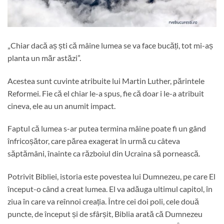
„Chiar dacă aș ști că mâine lumea se va face bucăți, tot mi-aș
planta un măr astăzi”.
Acestea sunt cuvinte atribuite lui Martin Luther, părintele
Reformei. Fie că el chiar le-a spus, fie că doar i le-a atribuit
cineva, ele au un anumit impact.
Faptul că lumea s-ar putea termina mâine poate fi un gând
înfricoșător, care părea exagerat în urmă cu câteva
săptămâni, înainte ca războiul din Ucraina să pornească.
Potrivit Bibliei, istoria este povestea lui Dumnezeu, pe care El
început-o când a creat lumea. El va adăuga ultimul capitol, în
ziua în care va reînnoi creația. Între cei doi poli, cele două
puncte, de început și de sfârșit, Biblia arată că Dumnezeu