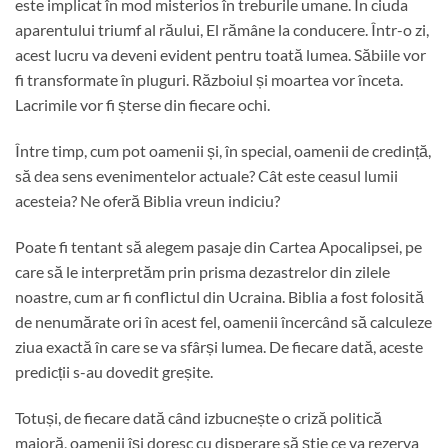
este implicat în mod misterios în treburile umane. În ciuda
aparentului triumf al răului, El rămâne la conducere. Într-o zi,
acest lucru va deveni evident pentru toată lumea. Săbiile vor
fi transformate în pluguri. Războiul și moartea vor înceta.
Lacrimile vor fi șterse din fiecare ochi.
Între timp, cum pot oamenii și, în special, oamenii de credință,
să dea sens evenimentelor actuale? Cât este ceasul lumii
acesteia? Ne oferă Biblia vreun indiciu?
Poate fi tentant să alegem pasaje din Cartea Apocalipsei, pe
care să le interpretăm prin prisma dezastrelor din zilele
noastre, cum ar fi conflictul din Ucraina. Biblia a fost folosită
de nenumărate ori în acest fel, oamenii încercând să calculeze
ziua exactă în care se va sfârși lumea. De fiecare dată, aceste
predicții s-au dovedit greșite.
Totuși, de fiecare dată când izbucnește o criză politică
majoră, oamenii își doresc cu disperare să știe ce va rezerva