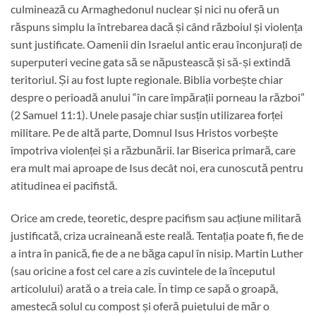
culminează cu Armaghedonul nuclear și nici nu oferă un
răspuns simplu la întrebarea dacă și când războiul și violența
sunt justificate. Oamenii din Israelul antic erau înconjurați de
superputeri vecine gata să se năpustească și să-și extindă
teritoriul. Și au fost lupte regionale. Biblia vorbește chiar
despre o perioadă anului “în care împărații porneau la război”
(2 Samuel 11:1). Unele pasaje chiar susțin utilizarea forței
militare. Pe de altă parte, Domnul Isus Hristos vorbește
împotriva violenței și a răzbunării. Iar Biserica primară, care
era mult mai aproape de Isus decât noi, era cunoscută pentru
atitudinea ei pacifistă.
Orice am crede, teoretic, despre pacifism sau acțiune militară
justificată, criza ucraineană este reală. Tentația poate fi, fie de
a intra în panică, fie de a ne băga capul în nisip. Martin Luther
(sau oricine a fost cel care a zis cuvintele de la începutul
articolului) arată o a treia cale. În timp ce sapă o groapă,
amestecă solul cu compost și oferă puietului de măr o