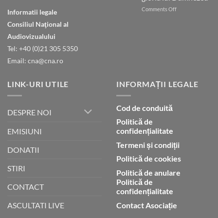
ești
on
Comments Off
în
Informatii legale
Natura
ceruri
Consiliul Naţional al
declară
gloria
Audiovizualului
lui
Tel: +40 (0)21 305 5350
Dumnezeu
Email: cna@cna.ro
LINK-URI UTILE
INFORMAȚII LEGALE
Cod de conduită
DESPRE NOI
Politică de
confidențialitate
EMISIUNI
Termeni și condiții
DONATII
Politică de cookies
STIRI
Politică de anulare
Politică de
CONTACT
confidențialitate
Contact Asociație
ASCULTATI LIVE