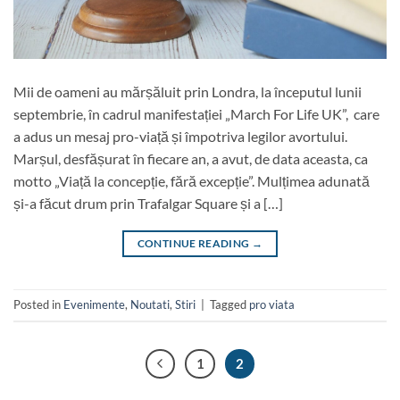
Mii de oameni au mărșăluit prin Londra, la începutul lunii
septembrie, în cadrul manifestației „March For Life UK”, care
a adus un mesaj pro-viață și împotriva legilor avortului.
Marșul, desfășurat în fiecare an, a avut, de data aceasta, ca
motto „Viață la concepție, fără excepție”. Mulțimea adunată
și-a făcut drum prin Trafalgar Square și a […]
CONTINUE READING
→
Posted in
Evenimente
,
Noutati
,
Stiri
|
Tagged
pro viata
1
2