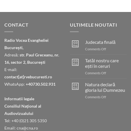
CONTACT
ULTIMELE NOUTATI
Radio Vocea Evangheliei
Judecata finală
03
Aug
București,
on
Comments Off
Judecata
Adresă:
str. Paul Greceanu, nr.
finală
Tatăl nostru care
03
16, sector 2, București
Aug
ești în ceruri
E-mail:
on
Comments Off
contact[at]rvebucuresti.ro
Tatăl
nostru
WhatsApp:
+40730.502.931
Natura declară
01
care
Aug
gloria lui Dumnezeu
ești
on
Comments Off
în
Informatii legale
Natura
ceruri
Consiliul Naţional al
declară
gloria
Audiovizualului
lui
Tel: +40 (0)21 305 5350
Dumnezeu
Email: cna@cna.ro