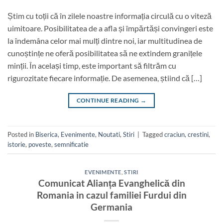
Știm cu toții că în zilele noastre informația circulă cu o viteză
uimitoare. Posibilitatea de a afla și împărtăși convingeri este
la îndemâna celor mai mulți dintre noi, iar multitudinea de
cunoștințe ne oferă posibilitatea să ne extindem granițele
minții. În același timp, este important să filtrăm cu
rigurozitate fiecare informație. De asemenea, știind că […]
CONTINUE READING
→
Posted in
Biserica
,
Evenimente
,
Noutati
,
Stiri
|
Tagged
craciun
,
crestini
,
istorie
,
poveste
,
semnificatie
EVENIMENTE
,
STIRI
Comunicat Alianța Evanghelică din
Romania in cazul familiei Furdui din
Germania