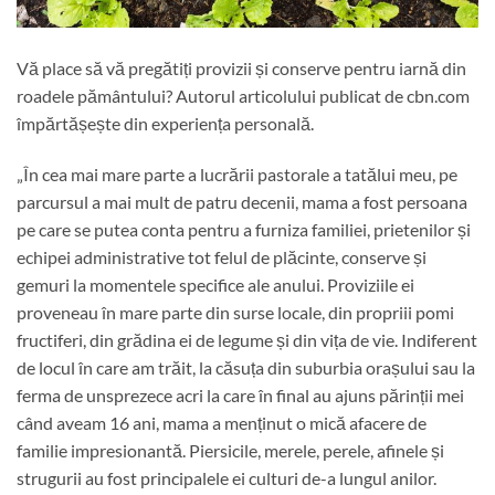
Vă place să vă pregătiți provizii și conserve pentru iarnă din
roadele pământului? Autorul articolului publicat de cbn.com
împărtășește din experiența personală.
„În cea mai mare parte a lucrării pastorale a tatălui meu, pe
parcursul a mai mult de patru decenii, mama a fost persoana
pe care se putea conta pentru a furniza familiei, prietenilor și
echipei administrative tot felul de plăcinte, conserve și
gemuri la momentele specifice ale anului. Proviziile ei
proveneau în mare parte din surse locale, din propriii pomi
fructiferi, din grădina ei de legume și din vița de vie. Indiferent
de locul în care am trăit, la căsuța din suburbia orașului sau la
ferma de unsprezece acri la care în final au ajuns părinții mei
când aveam 16 ani, mama a menținut o mică afacere de
familie impresionantă. Piersicile, merele, perele, afinele și
strugurii au fost principalele ei culturi de-a lungul anilor.