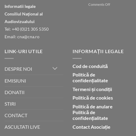
on
Comments Off
în
Informatii legale
Natura
ceruri
Consiliul Naţional al
declară
gloria
Audiovizualului
lui
Tel: +40 (0)21 305 5350
Dumnezeu
Email: cna@cna.ro
LINK-URI UTILE
INFORMAȚII LEGALE
Cod de conduită
DESPRE NOI
Politică de
confidențialitate
EMISIUNI
Termeni și condiții
DONATII
Politică de cookies
STIRI
Politică de anulare
Politică de
CONTACT
confidențialitate
Contact Asociație
ASCULTATI LIVE