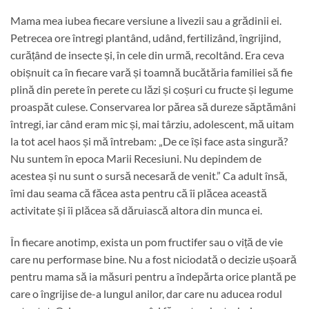
Mama mea iubea fiecare versiune a livezii sau a grădinii ei.
Petrecea ore întregi plantând, udând, fertilizând, îngrijind,
curățând de insecte și, în cele din urmă, recoltând. Era ceva
obișnuit ca în fiecare vară și toamnă bucătăria familiei să fie
plină din perete în perete cu lăzi și coșuri cu fructe și legume
proaspăt culese. Conservarea lor părea să dureze săptămâni
întregi, iar când eram mic și, mai târziu, adolescent, mă uitam
la tot acel haos și mă întrebam: „De ce își face asta singură?
Nu suntem în epoca Marii Recesiuni. Nu depindem de
acestea și nu sunt o sursă necesară de venit.” Ca adult însă,
îmi dau seama că făcea asta pentru că îi plăcea această
activitate și îi plăcea să dăruiască altora din munca ei.
În fiecare anotimp, exista un pom fructifer sau o viță de vie
care nu performase bine. Nu a fost niciodată o decizie ușoară
pentru mama să ia măsuri pentru a îndepărta orice plantă pe
care o îngrijise de-a lungul anilor, dar care nu aducea rodul