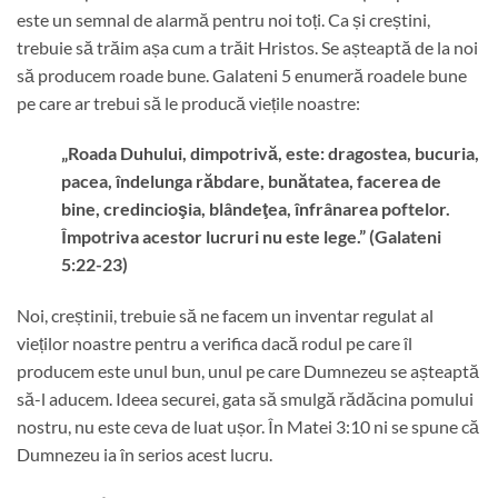
este un semnal de alarmă pentru noi toți. Ca și creștini,
trebuie să trăim așa cum a trăit Hristos. Se așteaptă de la noi
să producem roade bune. Galateni 5 enumeră roadele bune
pe care ar trebui să le producă viețile noastre:
„Roada Duhului, dimpotrivă, este: dragostea, bucuria,
pacea, îndelunga răbdare, bunătatea, facerea de
bine, credincioşia, blândeţea, înfrânarea poftelor.
Împotriva acestor lucruri nu este lege.” (Galateni
5:22-23)
Noi, creștinii, trebuie să ne facem un inventar regulat al
vieților noastre pentru a verifica dacă rodul pe care îl
producem este unul bun, unul pe care Dumnezeu se așteaptă
să-l aducem. Ideea securei, gata să smulgă rădăcina pomului
nostru, nu este ceva de luat ușor. În Matei 3:10 ni se spune că
Dumnezeu ia în serios acest lucru.