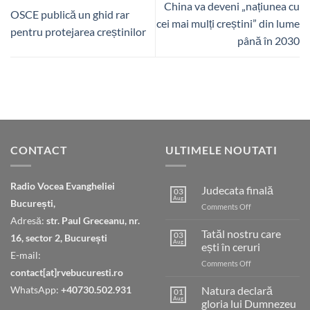
China va deveni „națiunea cu
OSCE publică un ghid rar
cei mai mulți creștini” din lume
pentru protejarea creștinilor
până în 2030
CONTACT
ULTIMELE NOUTATI
Radio Vocea Evangheliei
Judecata finală
03
Aug
București,
on
Comments Off
Judecata
Adresă:
str. Paul Greceanu, nr.
finală
Tatăl nostru care
03
16, sector 2, București
Aug
ești în ceruri
E-mail:
on
Comments Off
contact[at]rvebucuresti.ro
Tatăl
nostru
WhatsApp:
+40730.502.931
Natura declară
01
care
Aug
gloria lui Dumnezeu
ești