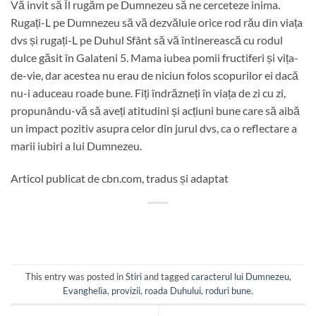
Vă invit să Îl rugăm pe Dumnezeu să ne cerceteze inima.
Rugați-L pe Dumnezeu să vă dezvăluie orice rod rău din viața
dvs și rugați-L pe Duhul Sfânt să vă întinerească cu rodul
dulce găsit în Galateni 5. Mama iubea pomii fructiferi și vița-
de-vie, dar acestea nu erau de niciun folos scopurilor ei dacă
nu-i aduceau roade bune. Fiți îndrăzneți în viața de zi cu zi,
propunându-vă să aveți atitudini și acțiuni bune care să aibă
un impact pozitiv asupra celor din jurul dvs, ca o reflectare a
marii iubiri a lui Dumnezeu.
Articol publicat de cbn.com, tradus și adaptat
This entry was posted in
Stiri
and tagged
caracterul lui Dumnezeu
,
Evanghelia
,
provizii
,
roada Duhului
,
roduri bune
.