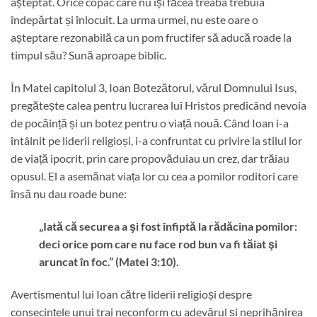
așteptat. Orice copac care nu își făcea treaba trebuia
îndepărtat și înlocuit. La urma urmei, nu este oare o
așteptare rezonabilă ca un pom fructifer să aducă roade la
timpul său? Sună aproape biblic.
În Matei capitolul 3, Ioan Botezătorul, vărul Domnului Isus,
pregătește calea pentru lucrarea lui Hristos predicând nevoia
de pocăință și un botez pentru o viață nouă. Când Ioan i-a
întâlnit pe liderii religioși, i-a confruntat cu privire la stilul lor
de viață ipocrit, prin care propovăduiau un crez, dar trăiau
opusul. El a asemănat viața lor cu cea a pomilor roditori care
însă nu dau roade bune:
„Iată că securea a şi fost înfiptă la rădăcina pomilor:
deci orice pom care nu face rod bun va fi tăiat şi
aruncat în foc.” (Matei 3:10).
Avertismentul lui Ioan către liderii religioși despre
consecințele unui trai neconform cu adevărul și neprihănirea