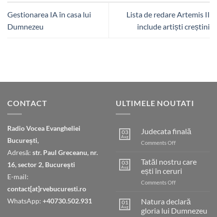
Gestionarea IA în casa lui
Lista de redare Artemis II
Dumnezeu
include artiști creștini
CONTACT
ULTIMELE NOUTATI
Radio Vocea Evangheliei
Judecata finală
03
Aug
București,
on
Comments Off
Judecata
Adresă:
str. Paul Greceanu, nr.
finală
Tatăl nostru care
03
16, sector 2, București
Aug
ești în ceruri
E-mail:
on
Comments Off
contact[at]rvebucuresti.ro
Tatăl
nostru
WhatsApp:
+40730.502.931
Natura declară
01
care
Aug
gloria lui Dumnezeu
ești