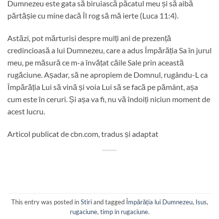
Dumnezeu este gata să biruiască păcatul meu și să aibă
părtășie cu mine dacă Îl rog să mă ierte (Luca 11:4).
Astăzi, pot mărturisi despre mulți ani de prezență
credincioasă a lui Dumnezeu, care a adus Împărăția Sa în jurul
meu, pe măsură ce m-a învățat căile Sale prin această
rugăciune. Așadar, să ne apropiem de Domnul, rugându-L ca
Împărăția Lui să vină și voia Lui să se facă pe pământ, așa
cum este în ceruri. Și așa va fi, nu vă îndoiți niciun moment de
acest lucru.
Articol publicat de cbn.com, tradus și adaptat
This entry was posted in
Stiri
and tagged
Împărăția lui Dumnezeu
,
Isus
,
rugaciune
,
timp in rugaciune
.