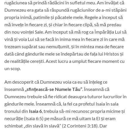
rugăciunea să prindă rădăcini în sufletul meu. Am învățat că
Dumnezeu era gata să răspundă rugăciunilor de a-mi stăpâni
propria inimă, patimile și păcatele mele. Regele a început să
mă învețe în fiecare zi, și chiar în fiecare clipă, să mă predau
din nou voinței Sale. Am început să mă rog ca Împărăția Lui să
vină și voia Lui să se facă în inima mea în fiecare zi în care mă
trezeam supărat sau nemulțumit, și în mintea mea de fiecare
dată când gândurile mele se îndepărtau de fața lui Hristos și
de realitățile cerești. Acest lucru a umplut fiecare moment cu
un scop.
Am descoperit că Dumnezeu voia ca eu să înțeleg ce
înseamnă
„sfințească-se Numele Tău”
. Înseamnă că
Dumnezeu trebuie să fie ridicat deasupra tuturor lucrurilor în
gândurile mele. Înseamnă că, la fel ca profetul Isaia în sala
tronului din
Isaia 6
, trebuia să-mi recunosc propria micime și
necurăție (Isaia 6:5) pe măsură ce mă uitam la El și eram
schimbat „din slavă în slavă” (2 Corinteni 3:18). Dar