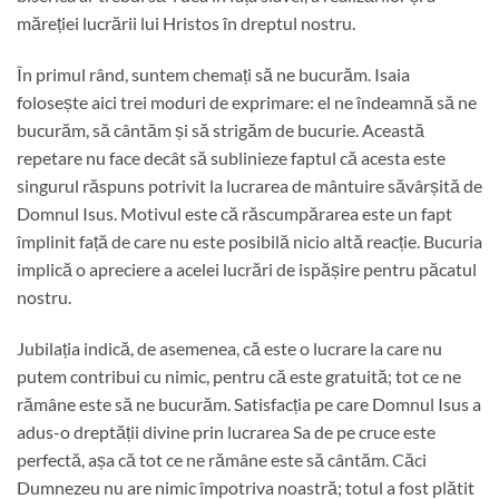
măreției lucrării lui Hristos în dreptul nostru.
În primul rând, suntem chemați să ne bucurăm. Isaia
folosește aici trei moduri de exprimare: el ne îndeamnă să ne
bucurăm, să cântăm și să strigăm de bucurie. Această
repetare nu face decât să sublinieze faptul că acesta este
singurul răspuns potrivit la lucrarea de mântuire săvârșită de
Domnul Isus. Motivul este că răscumpărarea este un fapt
împlinit față de care nu este posibilă nicio altă reacție. Bucuria
implică o apreciere a acelei lucrări de ispășire pentru păcatul
nostru.
Jubilația indică, de asemenea, că este o lucrare la care nu
putem contribui cu nimic, pentru că este gratuită; tot ce ne
rămâne este să ne bucurăm. Satisfacția pe care Domnul Isus a
adus-o dreptății divine prin lucrarea Sa de pe cruce este
perfectă, așa că tot ce ne rămâne este să cântăm. Căci
Dumnezeu nu are nimic împotriva noastră; totul a fost plătit