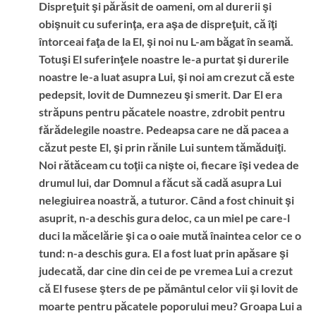
Dispreţuit şi părăsit de oameni, om al durerii şi
obişnuit cu suferinţa, era aşa de dispreţuit, că îţi
întorceai faţa de la El, şi noi nu L-am băgat în seamă.
Totuşi El suferinţele noastre le-a purtat şi durerile
noastre le-a luat asupra Lui, şi noi am crezut că este
pedepsit, lovit de Dumnezeu şi smerit. Dar El era
străpuns pentru păcatele noastre, zdrobit pentru
fărădelegile noastre. Pedeapsa care ne dă pacea a
căzut peste El, şi prin rănile Lui suntem tămăduiţi.
Noi rătăceam cu toţii ca nişte oi, fiecare îşi vedea de
drumul lui, dar Domnul a făcut să cadă asupra Lui
nelegiuirea noastră, a tuturor. Când a fost chinuit şi
asuprit, n-a deschis gura deloc, ca un miel pe care-l
duci la măcelărie şi ca o oaie mută înaintea celor ce o
tund: n-a deschis gura. El a fost luat prin apăsare şi
judecată, dar cine din cei de pe vremea Lui a crezut
că El fusese şters de pe pământul celor vii şi lovit de
moarte pentru păcatele poporului meu? Groapa Lui a