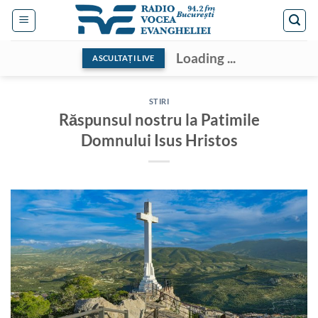
Skip
to
content
Loading ...
ASCULTAȚI LIVE
STIRI
Răspunsul nostru la Patimile
Domnului Isus Hristos