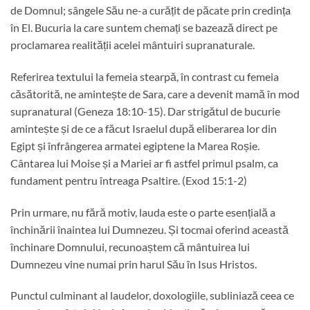
de Domnul; sângele Său ne-a curățit de păcate prin credința
în El. Bucuria la care suntem chemați se bazează direct pe
proclamarea realității acelei mântuiri supranaturale.
Referirea textului la femeia stearpă, în contrast cu femeia
căsătorită, ne amintește de Sara, care a devenit mamă în mod
supranatural (Geneza 18:10-15). Dar strigătul de bucurie
amintește și de ce a făcut Israelul după eliberarea lor din
Egipt și înfrângerea armatei egiptene la Marea Roșie.
Cântarea lui Moise și a Mariei ar fi astfel primul psalm, ca
fundament pentru întreaga Psaltire. (Exod 15:1-2)
Prin urmare, nu fără motiv, lauda este o parte esențială a
închinării înaintea lui Dumnezeu. Și tocmai oferind această
închinare Domnului, recunoaștem că mântuirea lui
Dumnezeu vine numai prin harul Său în Isus Hristos.
Punctul culminant al laudelor, doxologiile, subliniază ceea ce