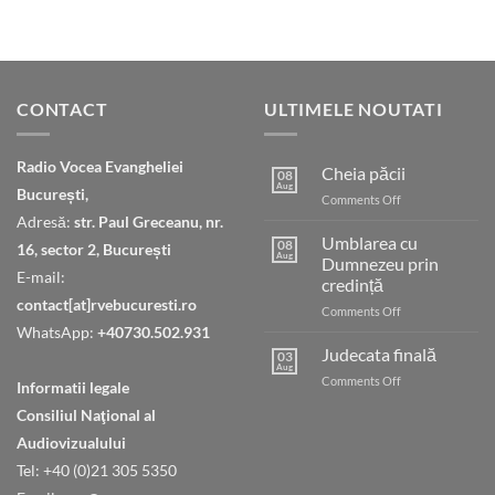
CONTACT
ULTIMELE NOUTATI
Radio Vocea Evangheliei
Cheia păcii
08
Aug
București,
on
Comments Off
Cheia
Adresă:
str. Paul Greceanu, nr.
păcii
Umblarea cu
08
16, sector 2, București
Aug
Dumnezeu prin
E-mail:
credință
contact[at]rvebucuresti.ro
on
Comments Off
Umblarea
WhatsApp:
+40730.502.931
cu
Judecata finală
03
Dumnezeu
Aug
on
Comments Off
Informatii legale
prin
Judecata
credință
Consiliul Naţional al
finală
Audiovizualului
Tel: +40 (0)21 305 5350