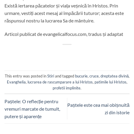
Există iertarea păcatelor și viața veșnică în Hristos. Prin
urmare, vestiți acest mesaj al împăcării tuturor; acesta este
răspunsul nostru la lucrarea Sa de mântuire.
Articol publicat de evangelicalfocus.com, tradus și adaptat
This entry was posted in
Stiri
and tagged
bucurie
,
cruce
,
dreptatea divină
,
Evanghelia
,
lucrarea de rascumparare a lui Hristos
,
patimile lui Hristos
,
profetii implinite
.
Paștele: O reflecție pentru
Paștele este cea mai obișnuită
vremuri marcate de tumult,
zi din istorie
putere și aparențe