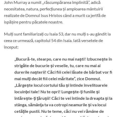
John Murray a numit „răscumpărarea împlinită”, adică
necesitatea, natura, perfecțiunea și amploarea mântuirii
realizate de Domnul Isus Hristos când a murit ca jertfă de
ispășire pentru păcatele noastre.
Mulți sunt familiarizați cu Isaia 53, dar nu mulți s-au gândit la
ceea ce urmează, capitolul 54 din Isaia. Iată versetele de
început:
„Bucură-te, stearpo, care nu mai naşti! Izbucneşte în
strigăte de bucurie şi veselie, tu, care nu mai ai
durerile naşterii! Căci fiii celei lăsate de bărbat vor fi
mai mulţi decât fiii celei măritate”, zice Domnul.
„Lărgeşte locul cortului tău şi întinde învelitoarele
locuinţei tale! Nu te opri! Lungeşte-ţi funiile şi
întăreşte-ţi ţăruşii! Căci te vei întinde la dreapta şi la
stânga, sămânţa ta va cotropi neamurile şi va locui
cetăţile pustii. Nu te teme, căci nu vei rămâne de