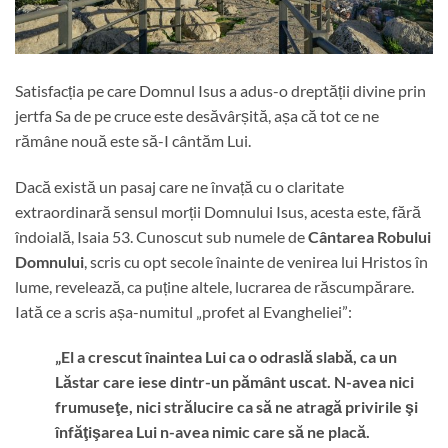
Satisfacția pe care Domnul Isus a adus-o dreptății divine prin
jertfa Sa de pe cruce este desăvârșită, așa că tot ce ne
rămâne nouă este să-I cântăm Lui.
Dacă există un pasaj care ne învață cu o claritate
extraordinară sensul morții Domnului Isus, acesta este, fără
îndoială, Isaia 53. Cunoscut sub numele de
Cântarea Robului
Domnului
, scris cu opt secole înainte de venirea lui Hristos în
lume, revelează, ca puține altele, lucrarea de răscumpărare.
Iată ce a scris așa-numitul „profet al Evangheliei”:
„El a crescut înaintea Lui ca o odraslă slabă, ca un
Lăstar care iese dintr-un pământ uscat. N-avea nici
frumuseţe, nici strălucire ca să ne atragă privirile şi
înfăţişarea Lui n-avea nimic care să ne placă.