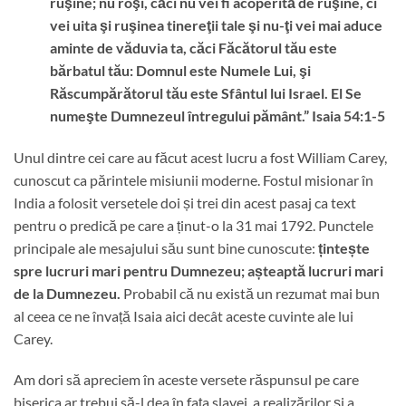
ruşine; nu roşi, căci nu vei fi acoperită de ruşine, ci
vei uita şi ruşinea tinereţii tale şi nu-ţi vei mai aduce
aminte de văduvia ta, căci Făcătorul tău este
bărbatul tău: Domnul este Numele Lui, şi
Răscumpărătorul tău este Sfântul lui Israel. El Se
numeşte Dumnezeul întregului pământ.” Isaia 54:1-5
Unul dintre cei care au făcut acest lucru a fost William Carey,
cunoscut ca părintele misiunii moderne. Fostul misionar în
India a folosit versetele doi și trei din acest pasaj ca text
pentru o predică pe care a ținut-o la 31 mai 1792. Punctele
principale ale mesajului său sunt bine cunoscute:
țintește
spre lucruri mari pentru Dumnezeu; așteaptă lucruri mari
de la Dumnezeu.
Probabil că nu există un rezumat mai bun
al ceea ce ne învață Isaia aici decât aceste cuvinte ale lui
Carey.
Am dori să apreciem în aceste versete răspunsul pe care
biserica ar trebui să-l dea în fața slavei, a realizărilor și a