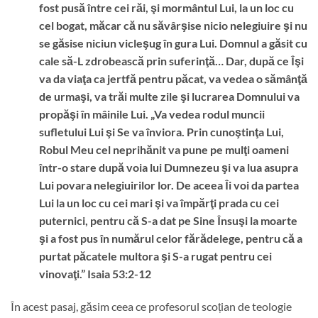
fost pusă între cei răi, şi mormântul Lui, la un loc cu
cel bogat, măcar că nu săvârşise nicio nelegiuire şi nu
se găsise niciun vicleşug în gura Lui. Domnul a găsit cu
cale să-L zdrobească prin suferinţă… Dar, după ce Îşi
va da viaţa ca jertfă pentru păcat, va vedea o sămânţă
de urmaşi, va trăi multe zile şi lucrarea Domnului va
propăşi în mâinile Lui. „Va vedea rodul muncii
sufletului Lui şi Se va înviora. Prin cunoştinţa Lui,
Robul Meu cel neprihănit va pune pe mulţi oameni
într-o stare după voia lui Dumnezeu şi va lua asupra
Lui povara nelegiuirilor lor. De aceea Îi voi da partea
Lui la un loc cu cei mari şi va împărţi prada cu cei
puternici, pentru că S-a dat pe Sine Însuşi la moarte
şi a fost pus în numărul celor fărădelege, pentru că a
purtat păcatele multora şi S-a rugat pentru cei
vinovaţi.” Isaia 53:2-12
În acest pasaj, găsim ceea ce profesorul scoțian de teologie