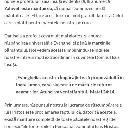
numele profetului Isaia însuși evidențiază, și anume că
Yahweh este mântuirea
, că numai Dumnezeu ne dă
mântuirea. Și El face acest lucru în mod gratuit datorită Celui
care a plătit pentru păcatele noastre pe cruce.
Dar Isaia a profețit ceva mult mai glorios, și anume
răspândirea universală a Evangheliei până la marginile
pământului. Noi vedem aceasta împlinindu-se în zilele
noastre într-un mod extraordinar. În cuvintele Domnul Isus
însuși:
„Evanghelia aceasta a Împărăţiei va fi propovăduită în
toată lumea, ca să slujească de mărturie tuturor
neamurilor. Atunci va veni sfârşitul.” Matei 24:14
Prin urmare, răspunsul nostru la lucrarea de răscumpărare a
lui Hristos este proclamarea faptului că, datorită acesteia,
există mântuire completă de toate păcatele noastre și de
consecințele lor teribile în Persoana Domnului Isus Hristos.