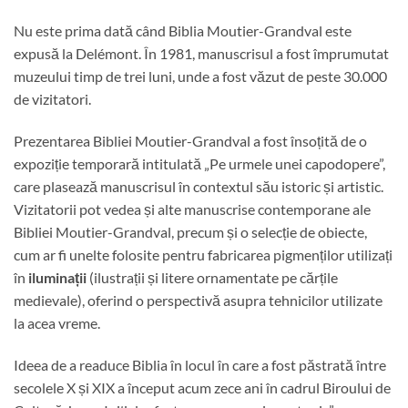
Nu este prima dată când Biblia Moutier-Grandval este
expusă la Delémont. În 1981, manuscrisul a fost împrumutat
muzeului timp de trei luni, unde a fost văzut de peste 30.000
de vizitatori.
Prezentarea Bibliei Moutier-Grandval a fost însoțită de o
expoziție temporară intitulată „Pe urmele unei capodopere”,
care plasează manuscrisul în contextul său istoric și artistic.
Vizitatorii pot vedea și alte manuscrise contemporane ale
Bibliei Moutier-Grandval, precum și o selecție de obiecte,
cum ar fi unelte folosite pentru fabricarea pigmenților utilizați
în
iluminații
(ilustrații și litere ornamentate pe cărțile
medievale), oferind o perspectivă asupra tehnicilor utilizate
la acea vreme.
Ideea de a readuce Biblia în locul în care a fost păstrată între
secolele X și XIX a început acum zece ani în cadrul Biroului de