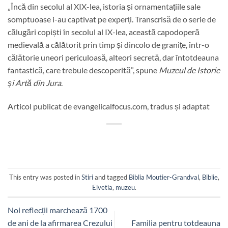
„Încă din secolul al XIX-lea, istoria și ornamentațiile sale
somptuoase i-au captivat pe experți. Transcrisă de o serie de
călugări copiști în secolul al IX-lea, această capodoperă
medievală a călătorit prin timp și dincolo de granițe, într-o
călătorie uneori periculoasă, alteori secretă, dar întotdeauna
fantastică, care trebuie descoperită”, spune
Muzeul de Istorie
și Artă din Jura
.
Articol publicat de evangelicalfocus.com, tradus și adaptat
This entry was posted in
Stiri
and tagged
Biblia Moutier-Grandval
,
Biblie
,
Elvetia
,
muzeu
.
Noi reflecții marchează 1700
de ani de la afirmarea Crezului
Familia pentru totdeauna