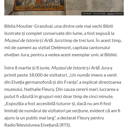
Biblia Moutier-Grandval, una dintre cele mai vechi Biblii
ilustrate și complet conservate din lume, a fost expusă la
Muzeul de Istorie și Artă Jura
timp de trei luni. În acest timp,
mii de oameni au vizitat Delémont, capitala cantonului
elvețian Jura, pentru a vedea acest exemplar unic al Bibliei.
Între 8 martie și 8 iunie,
Muzeul de Istorie și Artă Jura
a
primit peste 18.000 de vizitatori. „Un număr imens a venit
din Elveția germanofonă și din Franța”, a explicat directoarea
muzeului, Nathalie Fleury. Din cauza cererii mari, lucrarea a
putut fi văzută în grupuri mici doar timp de cinci minute.
„Expoziția a fost accesibilă tuturor și, dacă nu am fi fost
limitați de numărul de vizitatori pe secțiune, evident că am fi
ajuns la un public mai larg”, a declarat Fleury pentru
RadioTeleviziunea Elvețiană (RTS).