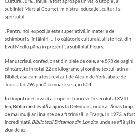
Cultură Jura. „Inițial, a fost aproape un vis, o utopie”, a
subliniat Martial Courtet, ministrul educației, culturii și
sportului.
„Pentru noi, expoziția este superlativă în materie de
schimburi și întâlniri […] o călătorie culturală și istorică, din
Evul Mediu până în prezent”, a subliniat Fleury.
Manuscrisul, confecționat din piele de oaie, are 898 de pagini,
cântărește în total 22 de kilograme și conține textul latin al
Bibliei, așa cum a fost revizuit de Alcuin de York, abate de
Tours, din 796 până la moartea sa, în 804.
În timpul unei invazii a trupelor franceze în secolul al XVIII-
lea, Biblia medievală a ajuns la Delémont, unde a rămas timp
de mai mulți ani înainte de a fi trimisă în Franța. În 1973, a fost
încredințată
Bibliotecii Britanice din Londra
, unde se află și în
ziua de azi.