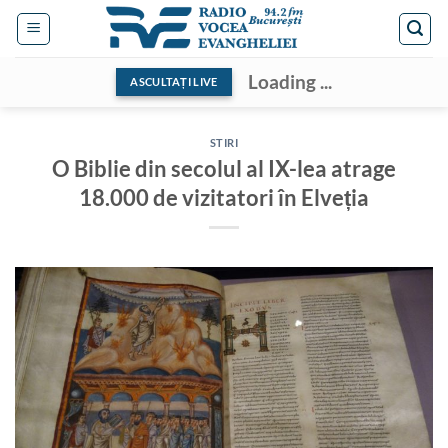
Skip
to
content
Loading ...
ASCULTAȚI LIVE
STIRI
O Biblie din secolul al IX-lea atrage
18.000 de vizitatori în Elveția