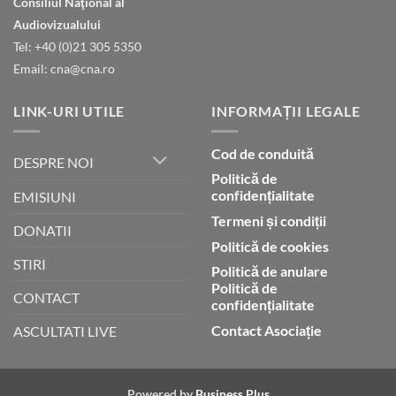
Consiliul Naţional al
declară
gloria
Audiovizualului
lui
Tel: +40 (0)21 305 5350
Dumnezeu
Email: cna@cna.ro
LINK-URI UTILE
INFORMAȚII LEGALE
Cod de conduită
DESPRE NOI
Politică de
confidențialitate
EMISIUNI
Termeni și condiții
DONATII
Politică de cookies
STIRI
Politică de anulare
Politică de
CONTACT
confidențialitate
Contact Asociație
ASCULTATI LIVE
Powered by
Business Plus