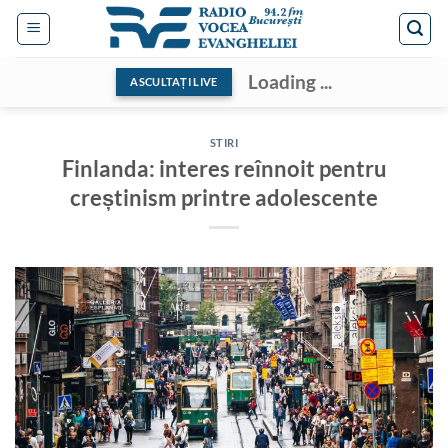
Skip
to
content
Loading ...
ASCULTAȚI LIVE
STIRI
Finlanda: interes reînnoit pentru
creștinism printre adolescente