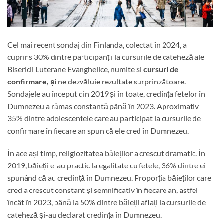
Cel mai recent sondaj din Finlanda, colectat în 2024, a
cuprins 30% dintre participanții la cursurile de cateheză ale
Bisericii Luterane Evanghelice, numite și
cursuri de
confirmare, și
ne dezvăluie rezultate surprinzătoare.
Sondajele au început din 2019 și în toate, credința fetelor în
Dumnezeu a rămas constantă până în 2023. Aproximativ
35% dintre adolescentele care au participat la cursurile de
confirmare în fiecare an spun că ele cred în Dumnezeu.
În același timp, religiozitatea băieților a crescut dramatic. În
2019, băieții erau practic la egalitate cu fetele, 36% dintre ei
spunând că au credință în Dumnezeu. Proporția băieților care
cred a crescut constant și semnificativ în fiecare an, astfel
încât în ​​2023, până la 50% dintre băieții aflați la cursurile de
cateheză și-au declarat credința în Dumnezeu.