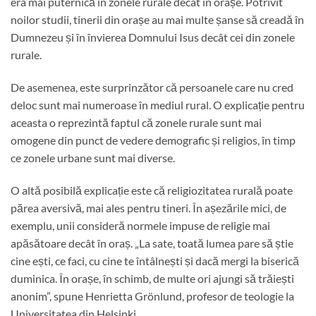
era mai puternică în zonele rurale decât în ​​orașe. Potrivit
noilor studii, tinerii din orașe au mai multe șanse să creadă în
Dumnezeu și în învierea Domnului Isus decât cei din zonele
rurale.
De asemenea, este surprinzător că persoanele care nu cred
deloc sunt mai numeroase în mediul rural. O explicație pentru
aceasta o reprezintă faptul că zonele rurale sunt mai
omogene din punct de vedere demografic și religios, în timp
ce zonele urbane sunt mai diverse.
O altă posibilă explicație este că religiozitatea rurală poate
părea aversivă, mai ales pentru tineri. În așezările mici, de
exemplu, unii consideră normele impuse de religie mai
apăsătoare decât în ​​oraș. „La sate, toată lumea pare să știe
cine ești, ce faci, cu cine te întâlnești și dacă mergi la biserică
duminica. În orașe, în schimb, de multe ori ajungi să trăiești
anonim”, spune Henrietta Grönlund, profesor de teologie la
Universitatea din Helsinki.