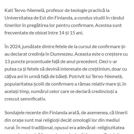
Kati Tervo-Niemelä, profesor de teologie practică la
Universitatea de Est din Finlanda, a condus studii în rândul
tinerilor în pregătirea lor pentru confirmare. Acestea sunt
frecventate de obicei între 14 și 15 ani.
În 2024, jumătate dintre fetele de la cursul de confirmare și-
au declarat credința în Dumnezeu. Aceasta este o creștere cu
13 puncte procentuale față de anul precedent. Deci s-ar
putea ca și fetele să devină interesate de creștinism, doar cu
câțiva ani în urmă față de băieți. Potrivit lui Tervo-Niemelä,
popularitatea școlii de confirmare a rămas relativ mare și, în
același timp, numărul celor care se declară credincioși a
crescut semnificativ.
Sondajele recente din Finlanda arată, de asemenea, că tinerii
din orașe sunt mai religioși decât omologii lor din mediul
rural. În mod tradițional, opusul era adevărat: religiozitatea