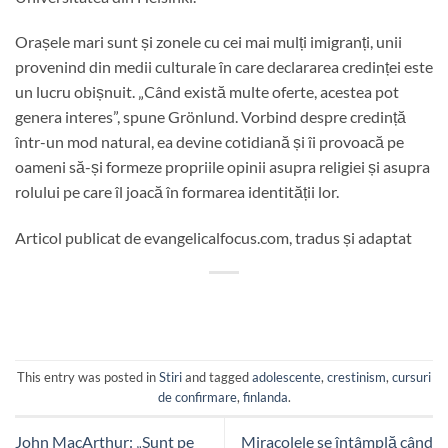
Orașele mari sunt și zonele cu cei mai mulți imigranți, unii
provenind din medii culturale în care declararea credinței este
un lucru obișnuit. „Când există multe oferte, acestea pot
genera interes”, spune Grönlund. Vorbind despre credință
într-un mod natural, ea devine cotidiană și îi provoacă pe
oameni să-și formeze propriile opinii asupra religiei și asupra
rolului pe care îl joacă în formarea identității lor.
Articol publicat de evangelicalfocus.com, tradus și adaptat
This entry was posted in
Stiri
and tagged
adolescente
,
crestinism
,
cursuri
de confirmare
,
finlanda
.
John MacArthur: „Sunt pe
Miracolele se întâmplă când