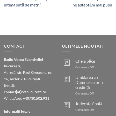
ultima sută de metri”
ne așteptăm mai puțin
CONTACT
ULTIMELE NOUTATI
Radio Vocea Evangheliei
Cheia păcii
08
Aug
București,
on
Comments Off
Cheia
Adresă:
str. Paul Greceanu, nr.
păcii
Umblarea cu
08
16, sector 2, București
Aug
Dumnezeu prin
E-mail:
credință
contact[at]rvebucuresti.ro
on
Comments Off
Umblarea
WhatsApp:
+40730.502.931
cu
Judecata finală
03
Dumnezeu
Aug
on
Comments Off
Informatii legale
prin
Judecata
credință