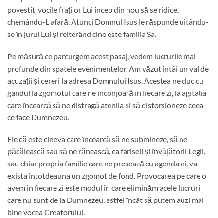
povestit, vocile fraților Lui încep din nou să se ridice,
chemându-L afară. Atunci Domnul Isus le răspunde uitându-
se în jurul Lui și reiterând cine este familia Sa.
Pe măsură ce parcurgem acest pasaj, vedem lucrurile mai
profunde din spatele evenimentelor. Am văzut întâi un val de
acuzații și cereri la adresa Domnului Isus. Acestea ne duc cu
gândul la zgomotul care ne înconjoară în fiecare zi, la agitația
care încearcă să ne distragă atenția și să distorsioneze ceea
ce face Dumnezeu.
Fie că este cineva care încearcă să ne submineze, să ne
păcălească sau să ne rănească, ca fariseii și învățătorii Legii,
sau chiar propria familie care ne presează cu agenda ei, va
exista întotdeauna un zgomot de fond. Provocarea pe care o
avem în fiecare zi este modul în care eliminăm acele lucruri
care nu sunt de la Dumnezeu, astfel încât să putem auzi mai
bine vocea Creatorului.