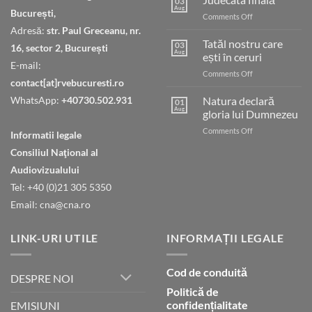
03
Aug
București,
on
Comments Off
Judecata
Adresă:
str. Paul Greceanu, nr.
finală
Tatăl nostru care
03
16, sector 2, București
Aug
ești în ceruri
E-mail:
on
Comments Off
contact[at]rvebucuresti.ro
Tatăl
nostru
WhatsApp:
+40730.502.931
Natura declară
01
care
Aug
gloria lui Dumnezeu
ești
on
Comments Off
în
Informatii legale
Natura
ceruri
Consiliul Naţional al
declară
gloria
Audiovizualului
lui
Tel: +40 (0)21 305 5350
Dumnezeu
Email: cna@cna.ro
LINK-URI UTILE
INFORMAȚII LEGALE
Cod de conduită
DESPRE NOI
Politică de
confidențialitate
EMISIUNI