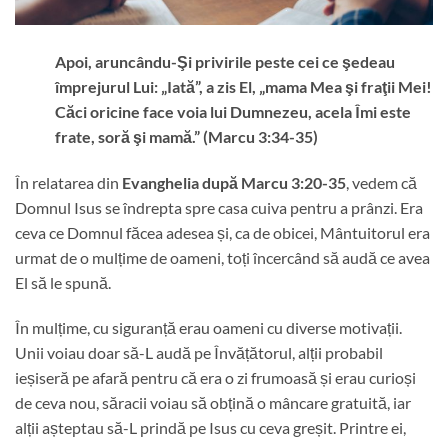
Apoi, aruncându-Şi privirile peste cei ce şedeau
împrejurul Lui: „Iată”, a zis El, „mama Mea şi fraţii Mei!
Căci oricine face voia lui Dumnezeu, acela Îmi este
frate, soră şi mamă.” (Marcu 3:34-35)
În relatarea din
Evanghelia după
Marcu 3:20-35
, vedem că
Domnul Isus se îndrepta spre casa cuiva pentru a prânzi. Era
ceva ce Domnul făcea adesea și, ca de obicei, Mântuitorul era
urmat de o mulțime de oameni, toți încercând să audă ce avea
El să le spună.
În mulțime, cu siguranță erau oameni cu diverse motivații.
Unii voiau doar să-L audă pe Învățătorul, alții probabil
ieșiseră pe afară pentru că era o zi frumoasă și erau curioși
de ceva nou, săracii voiau să obțină o mâncare gratuită, iar
alții așteptau să-L prindă pe Isus cu ceva greșit. Printre ei,