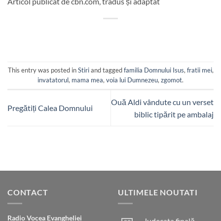
Articol publicat de cbn.com, tradus și adaptat
This entry was posted in
Stiri
and tagged
familia Domnului Isus
,
fratii mei
,
invatatorul
,
mama mea
,
voia lui Dumnezeu
,
zgomot
.
Ouă Aldi vândute cu un verset
Pregătiți Calea Domnului
biblic tipărit pe ambalaj
CONTACT
ULTIMELE NOUTATI
Radio Vocea Evangheliei
Judecata finală