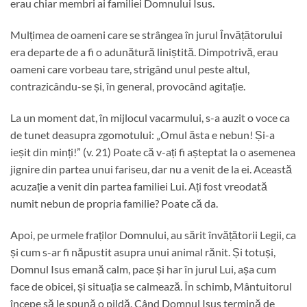
erau chiar membri ai familiei Domnului Isus.
Mulțimea de oameni care se strângea în jurul Învățătorului
era departe de a fi o adunătură liniștită. Dimpotrivă, erau
oameni care vorbeau tare, strigând unul peste altul,
contrazicându-se și, în general, provocând agitație.
La un moment dat, în mijlocul vacarmului, s-a auzit o voce ca
de tunet deasupra zgomotului: „Omul ăsta e nebun! Și-a
ieșit din minți!” (v. 21) Poate că v-ați fi așteptat la o asemenea
jignire din partea unui fariseu, dar nu a venit de la ei. Această
acuzație a venit din partea familiei Lui. Ați fost vreodată
numit nebun de propria familie? Poate că da.
Apoi, pe urmele fraților Domnului, au sărit învățătorii Legii, ca
și cum s-ar fi năpustit asupra unui animal rănit. Și totuși,
Domnul Isus emană calm, pace și har în jurul Lui, așa cum
face de obicei, și situația se calmează. În schimb, Mântuitorul
începe să le spună o pildă. Când Domnul Isus termină de