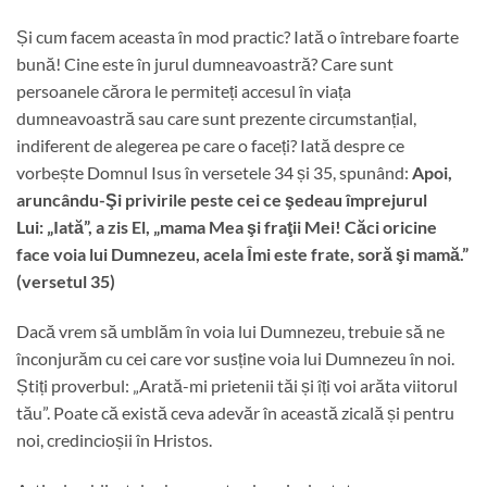
Și cum facem aceasta în mod practic? Iată o întrebare foarte
bună! Cine este în jurul dumneavoastră? Care sunt
persoanele cărora le permiteți accesul în viața
dumneavoastră sau care sunt prezente circumstanțial,
indiferent de alegerea pe care o faceți? Iată despre ce
vorbește Domnul Isus în versetele 34 și 35, spunând:
Apoi,
aruncându-Şi privirile peste cei ce şedeau împrejurul
Lui: „Iată”, a zis El, „mama Mea şi fraţii Mei! Căci oricine
face voia lui Dumnezeu, acela Îmi este frate, soră şi mamă.”
(versetul 35)
Dacă vrem să umblăm în voia lui Dumnezeu, trebuie să ne
înconjurăm cu cei care vor susține voia lui Dumnezeu în noi.
Știți proverbul: „Arată-mi prietenii tăi și îți voi arăta viitorul
tău”. Poate că există ceva adevăr în această zicală și pentru
noi, credincioșii în Hristos.