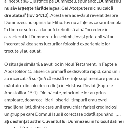
a început să-L justifice pe Dumnezeu, spunând:
„Dumnezeu
nu săvârşeşte fărădelegea; Cel Atotputernic nu calcă
dreptatea” (Iov 34:12)
. Acesta era adevărul revelat despre
Dumnezeu, nu opinia lui Elihu. Iov nu a înțeles ce se întâmpla
în timp ce suferea, dar ar fi trebuit să aibă încredere în
caracterul lui Dumnezeu. În schimb, Iov și prietenii săi au
încercat să dea sens lucrurilor folosind experiențele lor
trecute și au eșuat.
O situație similară a avut loc în Noul Testament, în Faptele
Apostolilor 15. Biserica primară se dezvolta rapid, când unii
au încercat să susțină că există cerințe suplimentare pentru
mântuire dincolo de credința în Hristosul înviat (Faptele
Apostolilor 15:1). Din păcate, minciunile lor au prins
amploare, deoarece liderii bisericii timpurii erau evrei
tradiționaliști, dintre care unii erau chiar farisei credincioși,
un grup pe care Domnul Isus îl corectase odată spunând:
„…
aţi desfiinţat astfel Cuvântul lui Dumnezeu în folosul datinei