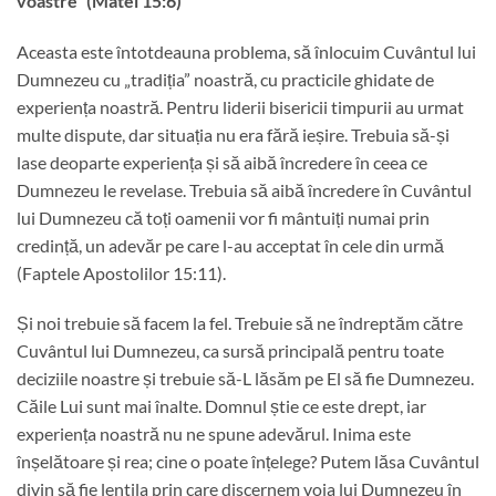
voastre” (Matei 15:6)
Aceasta este întotdeauna problema, să înlocuim Cuvântul lui
Dumnezeu cu „tradiția” noastră, cu practicile ghidate de
experiența noastră. Pentru liderii bisericii timpurii au urmat
multe dispute, dar situația nu era fără ieșire. Trebuia să-și
lase deoparte experiența și să aibă încredere în ceea ce
Dumnezeu le revelase. Trebuia să aibă încredere în Cuvântul
lui Dumnezeu că toți oamenii vor fi mântuiți numai prin
credință, un adevăr pe care l-au acceptat în cele din urmă
(Faptele Apostolilor 15:11).
Și noi trebuie să facem la fel. Trebuie să ne îndreptăm către
Cuvântul lui Dumnezeu, ca sursă principală pentru toate
deciziile noastre și trebuie să-L lăsăm pe El să fie Dumnezeu.
Căile Lui sunt mai înalte. Domnul știe ce este drept, iar
experiența noastră nu ne spune adevărul. Inima este
înșelătoare și rea; cine o poate înțelege? Putem lăsa Cuvântul
divin să fie lentila prin care discernem voia lui Dumnezeu în