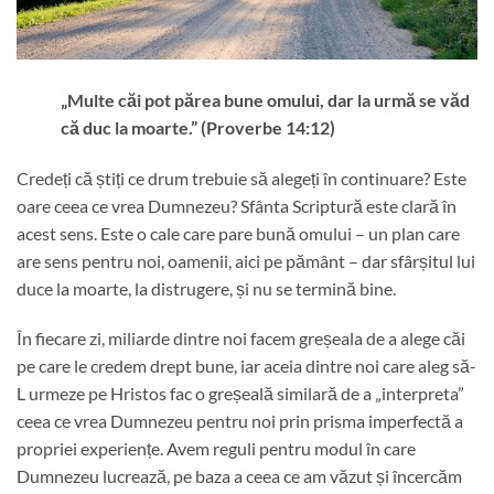
„Multe căi pot părea bune omului, dar la urmă se văd
că duc la moarte.” (Proverbe 14:12)
Credeți că știți ce drum trebuie să alegeți în continuare? Este
oare ceea ce vrea Dumnezeu? Sfânta Scriptură este clară în
acest sens. Este o cale care pare bună omului – un plan care
are sens pentru noi, oamenii, aici pe pământ – dar sfârșitul lui
duce la moarte, la distrugere, și nu se termină bine.
În fiecare zi, miliarde dintre noi facem greșeala de a alege căi
pe care le credem drept bune, iar aceia dintre noi care aleg să-
L urmeze pe Hristos fac o greșeală similară de a „interpreta”
ceea ce vrea Dumnezeu pentru noi prin prisma imperfectă a
propriei experiențe. Avem reguli pentru modul în care
Dumnezeu lucrează, pe baza a ceea ce am văzut și încercăm