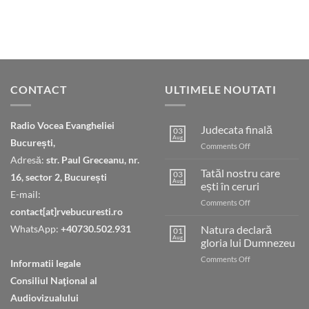
CONTACT
ULTIMELE NOUTATI
Radio Vocea Evangheliei
Judecata finală
03
Aug
București,
on
Comments Off
Judecata
Adresă:
str. Paul Greceanu, nr.
finală
Tatăl nostru care
03
16, sector 2, București
Aug
ești în ceruri
E-mail:
on
Comments Off
contact[at]rvebucuresti.ro
Tatăl
nostru
WhatsApp:
+40730.502.931
Natura declară
01
care
Aug
gloria lui Dumnezeu
ești
on
Comments Off
în
Informatii legale
Natura
ceruri
Consiliul Naţional al
declară
gloria
Audiovizualului
lui