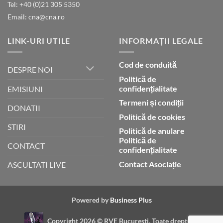
Tel: +40 (0)21 305 5350
Dumnezeu
Email: cna@cna.ro
LINK-URI UTILE
INFORMAȚII LEGALE
Cod de conduită
DESPRE NOI
Politică de
confidențialitate
EMISIUNI
Termeni și condiții
DONATII
Politică de cookies
STIRI
Politică de anulare
Politică de
CONTACT
confidențialitate
Contact Asociație
ASCULTATI LIVE
Powered by
Business Plus
Copyright 2026 ©
RVE Bucuresti. Toate drepturile