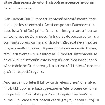
să ne dăm seama de viitor și să obținem ceea ce ne dorim
folosind acele reguli.
Dar Cuvântul lui Dumnezeu contestă această mentalitate.
Luați-l pe Iov ca exemplu. Acest om pe care Dumnezeu l-a
descris ca fiind fără prihană – un om integru care a încercat
să-L onoreze pe Dumnezeu, ferindu-se de păcate voite – s-a
confruntat brusc cu mai multă suferință decât ne-am putea
imagina mulți dintre noi. A pierdut tot ce avea – sănătatea,
familia și averea – și s-a întors la Dumnezeu întrebându-se
de ce. A pune întrebări este în regulă, dar Iov a început apoi
să se mânie pe Dumnezeu și L-a acuzat că îl tratează nedrept
și că nu respectă regulile.
Apoi au venit prietenii lui Iov cu „înțelepciunea” lor și și-au
împărtășit opiniile, bazat pe experiențele lor, ceea ce nu l-a
dus pe Iov nicăieri. Asta până când a apărut un tânăr pe
nume Elihu care a recunoscut cât de greșit judecau cu toții și