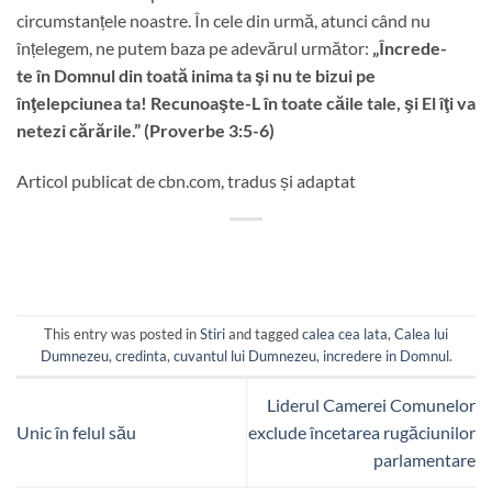
circumstanțele noastre. În cele din urmă, atunci când nu
înțelegem, ne putem baza pe adevărul următor:
„Încrede-
te în Domnul din toată inima ta şi nu te bizui pe
înţelepciunea ta! Recunoaşte-L în toate căile tale, şi El îţi va
netezi cărările.” (Proverbe 3:5-6)
Articol publicat de cbn.com, tradus și adaptat
This entry was posted in
Stiri
and tagged
calea cea lata
,
Calea lui
Dumnezeu
,
credinta
,
cuvantul lui Dumnezeu
,
incredere in Domnul
.
Liderul Camerei Comunelor
Unic în felul său
exclude încetarea rugăciunilor
parlamentare