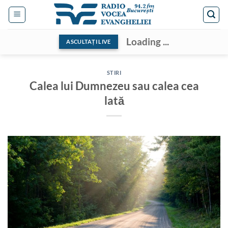
Skip
to
content
Loading ...
ASCULTAȚI LIVE
STIRI
Calea lui Dumnezeu sau calea cea
lată