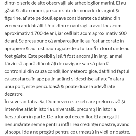
dintr-o serie de alte observații ale arheologilor marini. Ei au
găsit și alte comori, precum sute de monede de argint și
figurine, aflate pe două epave considerate ca datând din
vremea antichității. Unul dintre naufragii a avut loc acum
aproximativ 1.700 de ani, iar celălalt acum aproximativ 600
de ani. Se presupune că ambarcațiunile au fost ancorate în
apropiere și au fost naufragiate de o furtună în locul unde au
fost găsite. Este posibil și să fi fost ancorați în larg, iar mai
târziu să apară dificultăți de navigare sau să piardă
contronlul din cauza condițiilor meteorolgice, dat fiind faptul
că acostarea în ape puțin adânci și deschise, aflate în afara
unui port, este periculoasă și poate duce la adevărate
dezastre.
În suveranitatea Sa, Dumnezeu este cel care prelucrează și
intervine atât în istoria universală, precum și în istoria
fiecărui om în parte. De-a lungul deceniilor, El a pregătit
nenumărate semne pentru întărirea credinței noastre, având
și scopul de a ne pregăti pentru ce urmează în viețile noastre.