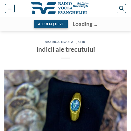
Skip
to
content
Loading ...
ASCULTAȚI LIVE
BISERICA
,
NOUTATI
,
STIRI
Indicii ale trecutului