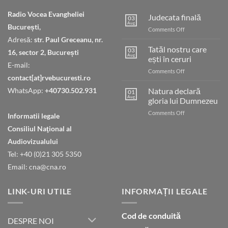
Radio Vocea Evangheliei
Judecata finală
03
Aug
București,
on
Comments Off
Judecata
Adresă:
str. Paul Greceanu, nr.
finală
Tatăl nostru care
03
16, sector 2, București
Aug
ești în ceruri
E-mail:
on
Comments Off
contact[at]rvebucuresti.ro
Tatăl
nostru
WhatsApp:
+40730.502.931
Natura declară
01
care
Aug
gloria lui Dumnezeu
ești
on
Comments Off
în
Informatii legale
Natura
ceruri
Consiliul Naţional al
declară
gloria
Audiovizualului
lui
Tel: +40 (0)21 305 5350
Dumnezeu
Email: cna@cna.ro
LINK-URI UTILE
INFORMAȚII LEGALE
Cod de conduită
DESPRE NOI