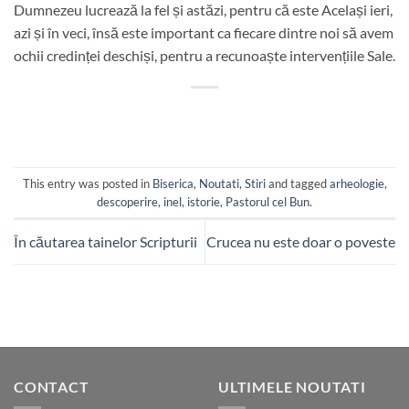
Dumnezeu lucrează la fel și astăzi, pentru că este Același ieri,
azi și în veci, însă este important ca fiecare dintre noi să avem
ochii credinței deschiși, pentru a recunoaște intervențiile Sale.
This entry was posted in
Biserica
,
Noutati
,
Stiri
and tagged
arheologie
,
descoperire
,
inel
,
istorie
,
Pastorul cel Bun
.
În căutarea tainelor Scripturii
Crucea nu este doar o poveste
CONTACT
ULTIMELE NOUTATI