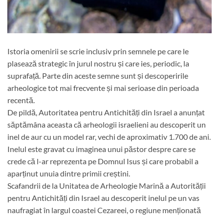
Istoria omenirii se scrie inclusiv prin semnele pe care le
plasează strategic în jurul nostru și care ies, periodic, la
suprafață. Parte din aceste semne sunt și descoperirile
arheologice tot mai frecvente și mai serioase din perioada
recentă.
De pildă, Autoritatea pentru Antichități din Israel a anunțat
săptămâna aceasta că arheologii israelieni au descoperit un
inel de aur cu un model rar, vechi de aproximativ 1.700 de ani.
Inelul este gravat cu imaginea unui păstor despre care se
crede că l-ar reprezenta pe Domnul Isus și care probabil a
aparținut unuia dintre primii creștini.
Scafandrii de la Unitatea de Arheologie Marină a Autorității
pentru Antichități din Israel au descoperit inelul pe un vas
naufragiat în largul coastei Cezareei, o regiune menționată