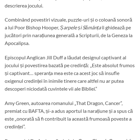
descrierea jocului.
Combinând povestiri vizuale, puzzle-uri și o coloană sonoră
a lui Poor Bishop Hooper,
Șarpele și Sămânța
îi ghidează pe
jucători prin narațiunea generală a Scripturii, de la Geneza la
Apocalipsa.
Episcopul Anglican Jill Duff a lăudat designul captivant al
jocului și povestirea bazată pe credință: „Este absolut frumos
și captivant… speranța mea este ca acest joc să insufle
oxigenul credinței în inimile tinere care altfel nu ar putea
descoperi niciodată cuvintele vii ale Bibliei.”
Amy Green, autoarea romanului „That Dragon, Cancer”,
premiat cu BAFTA, și-a adus aportul la narațiune și a spus că
este „onorată să fi contribuit la această frumoasă poveste a
credinței”.