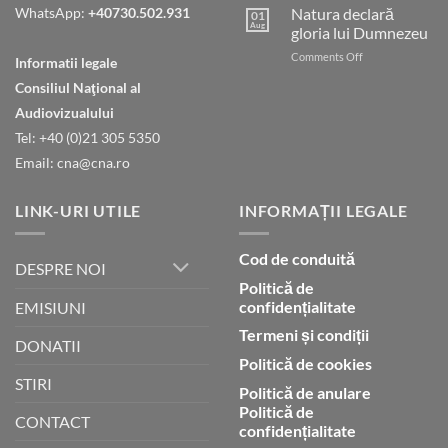
nostru
WhatsApp:
+40730.502.931
Natura declară
01
care
Aug
gloria lui Dumnezeu
ești
on
Comments Off
în
Informatii legale
Natura
ceruri
Consiliul Naţional al
declară
gloria
Audiovizualului
lui
Tel: +40 (0)21 305 5350
Dumnezeu
Email: cna@cna.ro
LINK-URI UTILE
INFORMAȚII LEGALE
Cod de conduită
DESPRE NOI
Politică de
confidențialitate
EMISIUNI
Termeni și condiții
DONATII
Politică de cookies
STIRI
Politică de anulare
Politică de
CONTACT
confidențialitate