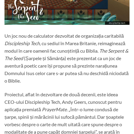
Un joc nou de calculator dezvoltat de organizația caritabilă
Discipleship Tech
, cu sediul în Marea Britanie, reimaginează
modul în care oamenii fac cunoștință cu Biblia.
The Serpent &
The Seed
(Șarpele și Sămânța) este prezentat ca un joc de
aventură poetic care își propune să prezinte narațiunea
Domnului Isus celor care s-ar putea să nu deschidă niciodată
o Biblie.
Proiectul, aflat în dezvoltare de două decenii, este ideea
CEO-ului Discipleship Tech, Andy Geers, cunoscut pentru
aplicația premiată
PrayerMate
. „Într-o lume condusă de
șarpe, spinii și mărăcinii lui sufocă pământul. Dar șoaptele
vorbesc despre o carte de mult uitată care spune despre o
modalitate de a pune capăt domniei șarpelui”, se arată în