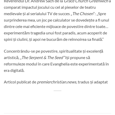
Reverendul Dr. Andrew Sach de la
Grace Church Greenwich
a
comparat impactul jocului cu cel al pieselor de teatru
medievale și al serialului TV de succes „
The Chosen
”: „Spre
surprinderea mea, un joc pe calculator se dovedește a fi unul
dintre cele mai eficiente mijloace de povestire dintre toate…
experimentăm tragedia unui fost paradis, acum acoperit de
spini și ciulini, și apoi ne bucurăm de reînnoirea sa finală.”
Concentrându-se pe povestire, spiritualitate și excelență
artistică,
„The Serpent & The Seed”
își propune să
reformuleze modul în care Evanghelia este experimentată în
era digitală.
Articol publicat de
premierchristian.news
, tradus și adaptat