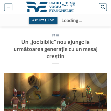
Skip
to
content
Loading ...
ASCULTAȚI LIVE
STIRI
Un „joc biblic” nou ajunge la
următoarea generație cu un mesaj
creștin