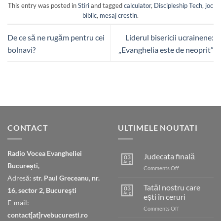
This entry was posted in
Stiri
and tagged
calculator
,
Discipleship Tech
,
joc
biblic
,
mesaj crestin
.
De ce să ne rugăm pentru cei
Liderul bisericii ucrainene:
bolnavi?
„Evanghelia este de neoprit”
CONTACT
ULTIMELE NOUTATI
Radio Vocea Evangheliei
Judecata finală
03
Aug
București,
on
Comments Off
Judecata
Adresă:
str. Paul Greceanu, nr.
finală
Tatăl nostru care
03
16, sector 2, București
Aug
ești în ceruri
E-mail:
on
Comments Off
contact[at]rvebucuresti.ro
Tatăl