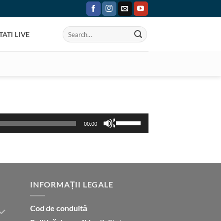
ATI LIVE
Use
00:00
Up/Down
Arrow
keys
to
increase
INFORMAȚII LEGALE
or
decrease
Cod de conduită
volume.