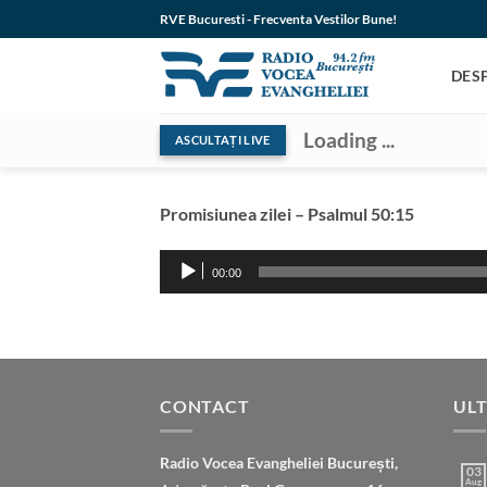
Skip
RVE Bucuresti - Frecventa Vestilor Bune!
to
content
DES
Loading ...
ASCULTAȚI LIVE
Promisiunea zilei – Psalmul 50:15
Audio
00:00
Player
CONTACT
ULT
Radio Vocea Evangheliei București,
03
Aug