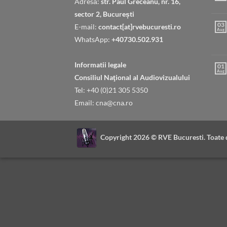
Adresă:
str. Paul Greceanu, nr. 16,
sector 2, București
03
E-mail:
contact[at]rvebucuresti.ro
Aug
WhatsApp:
+40730.502.931
Informatii legale
01
Aug
Consiliul Naţional al Audiovizualului
Tel: +40 (0)21 305 5350
Email: cna@cna.ro
Copyright 2026 ©
RVE Bucuresti. Toate 