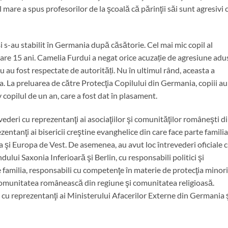
l mare a spus profesorilor de la şcoală că părinţii săi sunt agresivi 
i s-au stabilit în Germania după căsătorie. Cel mai mic copil al
 mare 15 ani. Camelia Furdui a negat orice acuzație de agresiune adu
nu au fost respectate de autorități. Nu în ultimul rând, aceasta a
ia. La preluarea de către Protecţia Copilului din Germania, copiii au
iv copilul de un an, care a fost dat în plasament.
revederi cu reprezentanţi ai asociaţiilor şi comunităţilor româneşti d
zentanţi ai bisericii creştine evanghelice din care face parte familia
a şi Europa de Vest. De asemenea, au avut loc întrevederi oficiale 
dului Saxonia Inferioară şi Berlin, cu responsabili politici şi
te familia, responsabili cu competenţe în materie de protecţia minori
ii, comunitatea românească din regiune şi comunitatea religioasă.
n cu reprezentanţi ai Ministerului Afacerilor Externe din Germania ş