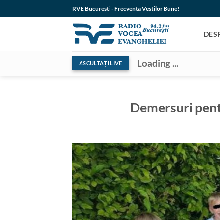
Skip
RVE Bucuresti - Frecventa Vestilor Bune!
to
content
DES
Loading ...
ASCULTAȚI LIVE
Demersuri pentr