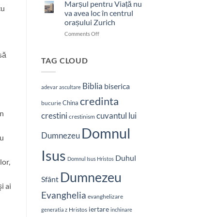
bătut
Marșul pentru Viață nu
cu
cu
va avea loc în centrul
brutalitate
orașului Zurich
în
on
Comments Off
Nepal:
Marșul
„Sunt
pentru
și
să
Viață
mai
TAG CLOUD
nu
hotărât
va
să-
avea
L
Biblia
biserica
adevar
ascultare
loc
vestesc
credinta
în
pe
China
bucurie
centrul
Hristos”
in
crestini
cuvantul lui
orașului
crestinism
Zurich
Domnul
Dumnezeu
cu
Isus
Duhul
Domnul Isus Hristos
lor,
Dumnezeu
Sfânt
i ai
Evanghelia
evanghelizare
iertare
Hristos
generatia z
inchinare