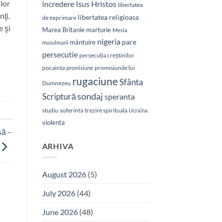
lor
Isus Hristos
incredere
libertatea
nţi.
libertatea religioasa
de exprimare
e şi
Marea Britanie
marturie
Mesia
nigeria
pace
mântuire
musulmani
persecutie
persecuția creștinilor
pocainta
promisiunile lui
promisiune
rugaciune
Sfânta
Dumnezeu
sondaj
Scriptură
speranta
studiu
suferinta
trezire spirituala
Ucraina
violenta
să –
ARHIVA
August 2026
(5)
July 2026
(44)
June 2026
(48)