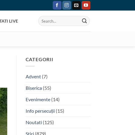
ATI LIVE
CATEGORII
Advent
(7)
Biserica
(55)
Evenimente
(14)
Info persecuții
(15)
Noutati
(125)
Stiri
(879)