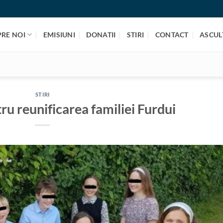
PRE NOI
EMISIUNI
DONATII
STIRI
CONTACT
ASCULT
STIRI
u reunificarea familiei Furdui