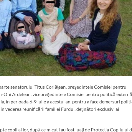
parte senatorului Titus Corlăţean, preşedintele Comisiei pentru
en-Oni Ardelean, vicepreşedintele Comisiei pentru politică externă
, în perioada 6-9 iulie a acestui an, pentru a face demersuri politi
în vederea reunificării familiei Furdui, deţinători exclusivi ai
e copii ai lor, după ce micuţii au fost luaţi de Protecţia Copilului 