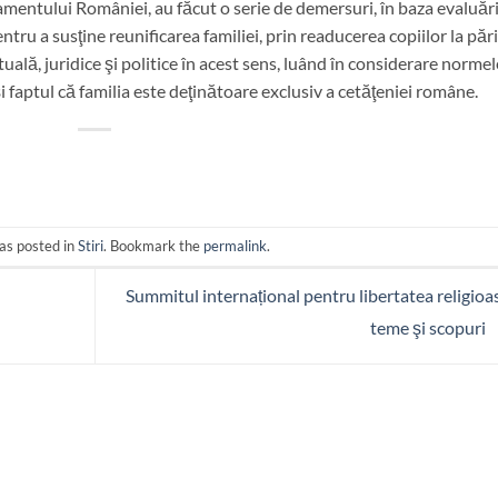
amentului României, au făcut o serie de demersuri, în baza evaluări
ntru a susţine reunificarea familiei, prin readucerea copiilor la pări
lă, juridice şi politice în acest sens, luând în considerare normel
şi faptul că familia este deţinătoare exclusiv a cetăţeniei române.
as posted in
Stiri
. Bookmark the
permalink
.
Summitul internațional pentru libertatea religioa
teme şi scopuri