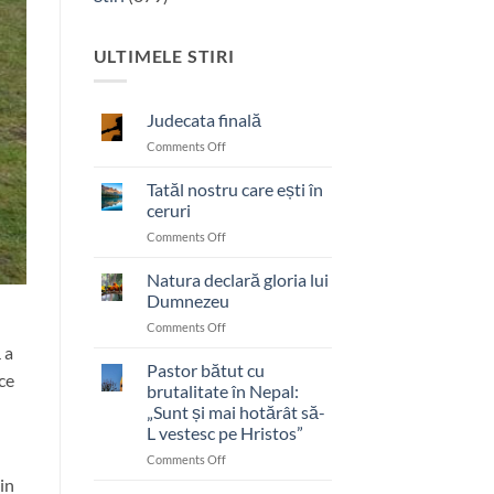
ULTIMELE STIRI
Judecata finală
on
Comments Off
Judecata
finală
Tatăl nostru care ești în
ceruri
on
Comments Off
Tatăl
nostru
Natura declară gloria lui
care
Dumnezeu
ești
on
Comments Off
în
Natura
ceruri
 a
declară
Pastor bătut cu
ce
gloria
brutalitate în Nepal:
lui
„Sunt și mai hotărât să-
Dumnezeu
L vestesc pe Hristos”
on
Comments Off
Pastor
din