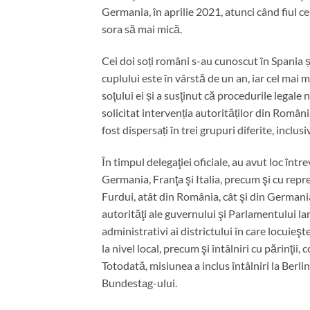
Germania, în aprilie 2021, atunci când fiul ce
sora să mai mică.
Cei doi soți români s-au cunoscut în Spania ș
cuplului este în vârstă de un an, iar cel mai
soţului ei și a susţinut că procedurile legale 
solicitat intervenția autorităților din Român
fost dispersați în trei grupuri diferite, inclus
În timpul delegaţiei oficiale, au avut loc înt
Germania, Franţa şi Italia, precum şi cu repre
Furdui, atât din România, cât şi din Germani
autorităţi ale guvernului şi Parlamentului lan
administrativi ai districtului în care locuieş
la nivel local, precum şi întâlniri cu părinţ
Totodată, misiunea a inclus întâlniri la Berli
Bundestag-ului.