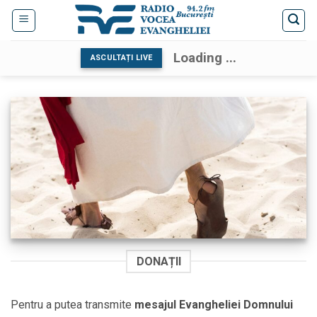
Skip
to
content
Loading ...
ASCULTAȚI LIVE
DONAȚII
Pentru a putea transmite
mesajul Evangheliei Domnului