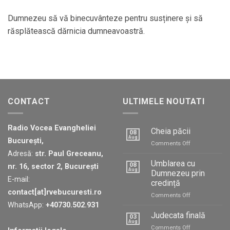
Dumnezeu să vă binecuvânteze pentru susținere și să
răsplătească dărnicia dumneavoastră.
CONTACT
ULTIMELE NOUTATI
Radio Vocea Evangheliei
Cheia păcii
08
Aug
București,
on
Comments Off
Cheia
Adresă:
str. Paul Greceanu,
păcii
Umblarea cu
08
nr. 16, sector 2, București
Aug
Dumnezeu prin
E-mail:
credință
contact[at]rvebucuresti.ro
on
Comments Off
Umblarea
WhatsApp:
+40730.502.931
cu
Judecata finală
03
Dumnezeu
Aug
on
Comments Off
prin