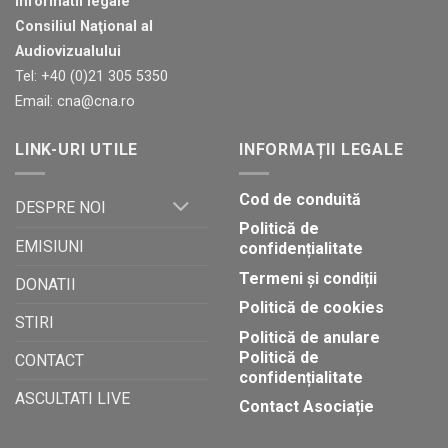
Informatii legale
Judecata
credință
Consiliul Naţional al
finală
Audiovizualului
Tel: +40 (0)21 305 5350
Email: cna@cna.ro
LINK-URI UTILE
INFORMAȚII LEGALE
Cod de conduită
DESPRE NOI
Politică de
EMISIUNI
confidențialitate
Termeni și condiții
DONATII
Politică de cookies
STIRI
Politică de anulare
Politică de
CONTACT
confidențialitate
ASCULTATI LIVE
Contact Asociație